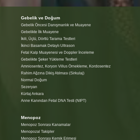
Gebelik ve Doğum
Gebelik Öncesi Danışmanlık ve Muayene
Gebelikte İlk Muayene
İkili, Üçlü, Dörtlü Tarama Testleri
İkinci Basamak Detaylı Ultrason
Fetal Kalp Muayenesi ve Doppler İnceleme
Gebelikte Şeker Yükleme Testleri
Amniosentez, Koryon Villus Örnekleme, Kordosentez
Rahim Ağzına Dikiş Atılması (Sirkulaj)
Normal Doğum
Sezeryan
Kürtaj Ankara
Anne Kanından Fetal DNA Testi (NIPT)
Menopoz
Menopoz Sonrası Kanamalar
Menopozal Takipler
Menopoz Sonrası Kemik Erimesi