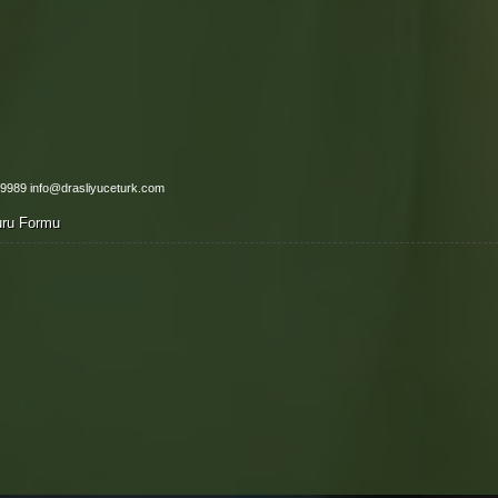
 9989 info@drasliyuceturk.com
vuru Formu