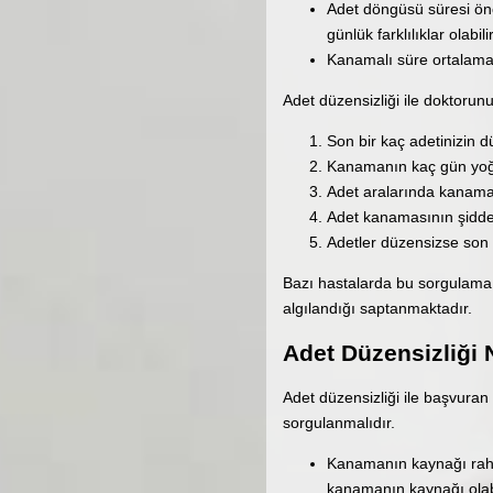
Adet döngüsü süresi önc
günlük farklılıklar olabili
Kanamalı süre ortalama 
Adet düzensizliği ile doktorun
Son bir kaç adetinizin d
Kanamanın kaç gün yoğu
Adet aralarında kanama
Adet kanamasının şiddet
Adetler düzensizse son 
Bazı hastalarda bu sorgulama 
algılandığı saptanmaktadır.
Adet Düzensizliği N
Adet düzensizliği ile başvur
sorgulanmalıdır.
Kanamanın kaynağı rahim
kanamanın kaynağı olabil