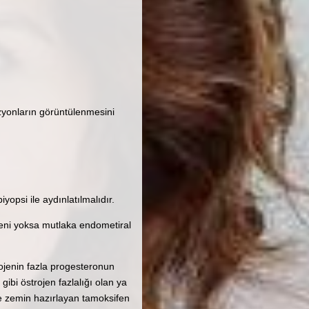
ezyonların görüntülenmesini
yopsi ile aydınlatılmalıdır.
deni yoksa mutlaka endometiral
ojenin fazla progesteronun
gibi östrojen fazlalığı olan ya
re zemin hazırlayan tamoksifen