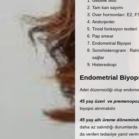
Gebelik testi
Tam kan sayımı
Over hormonları: E2, F
Andorjenler
Tiroid fonksiyon testleri
Pap smear
Endometrial Biyopsi
Sonohisterogram : Rahim
sağlar
Histereskopi
Endometrial Biyops
Adet düzensizliği olup endometi
45 yaş üzeri ve premenopo
biyopsi alınmalıdır.
45 yaş altı üreme dönemind
daha az salındığı durumlarda ge
da verilen tedaviye yanıt ver