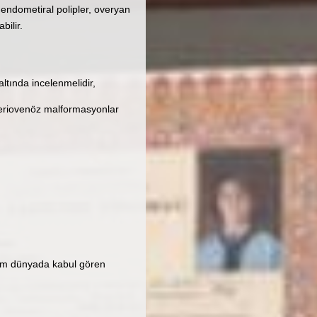
endometiral polipler, overyan
bilir.
ltında incelenmelidir,
rteriovenöz malformasyonlar
 Tüm dünyada kabul gören