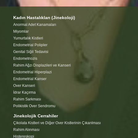
Kadın Hastalıkları (Jinekoloji)
Anormal Adet Kanamaları
Miyomlar
Yumurtalık Kistleri
Endometrial Polipler
Genital Siğil Tedavisi
Endometriozis
Rahim Ağzı Displazileri ve Kanseri
Endometrial Hiperplazi
Endometrial Kanser
Over Kanseri
İdrar Kaçırma
Rahim Sarkması
Polikistik Over Sendromu
Jinekolojik Cerrahiler
Çikolata Kistleri ve Diğer Over Kistlerinin Çıkarılması
Rahim Alınması
Histereskopi