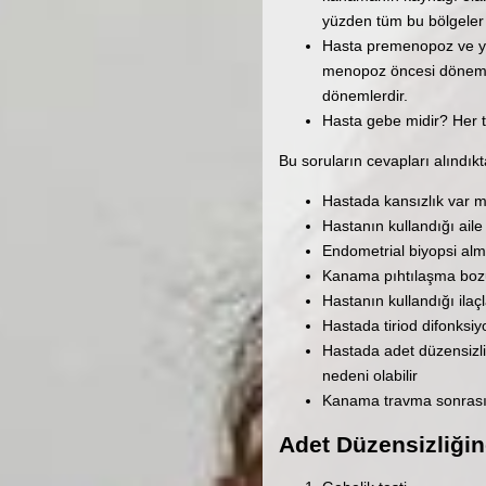
yüzden tüm bu bölgeler
Hasta premenopoz ve ya
menopoz öncesi dönem yu
dönemlerdir.
Hasta gebe midir? Her tü
Bu soruların cevapları alındıkt
Hastada kansızlık var m
Hastanın kullandığı ail
Endometrial biyopsi alm
Kanama pıhtılaşma bozuk
Hastanın kullandığı ila
Hastada tiriod difonksi
Hastada adet düzensizli
nedeni olabilir
Kanama travma sonrası 
Adet Düzensizliğind