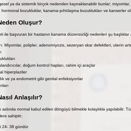
esel ya da sistemik birçok nedenden kaynaklanabilir bunlar; miyomlar, 
ı, hormonal bozukluklar, kanama-pıhtılaşma bozuklukları ve kanserler ola
 Neden Oluşur?
 ile başvuran bir hastanın kanama düzensizliği nedenleri şu başlıklar a
ı: Miyomlar, polipler, adenomiyozis, sezeryan skar defektleri, uterin a
rı
uklukları
ulandırıcılar, doğum kontrol hapları, rahim içi araçlar
l hiperplaziler
lık ve ya endometrit gibi genital enfeksiyonlar
nları
asıl Anlaşılır?
k aslında normal kabul edilen döngüyü bilmekle kolaylıkla yapılabilir.
ere sahiptir;
i 24- 38 gündür