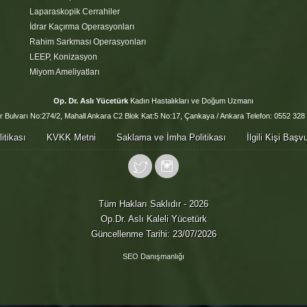
Laparaskopik Cerrahiler
İdrar Kaçırma Operasyonları
Rahim Sarkması Operasyonları
LEEP, Konizasyon
Miyom Ameliyatları
Op. Dr. Aslı Yücetürk
Kadın Hastalıkları ve Doğum Uzmanı
 Bulvarı No:274/2, Mahall Ankara C2 Blok Kat:5 No:17, Çankaya / Ankara Telefon: 0552 328
itikası
KVKK Metni
Saklama ve İmha Politikası
İlgili Kişi Baş
Tüm Hakları Saklıdır - 2026
Op.Dr. Aslı Kaleli Yücetürk
Güncellenme Tarihi: 23/07/2026
SEO Danışmanlığı