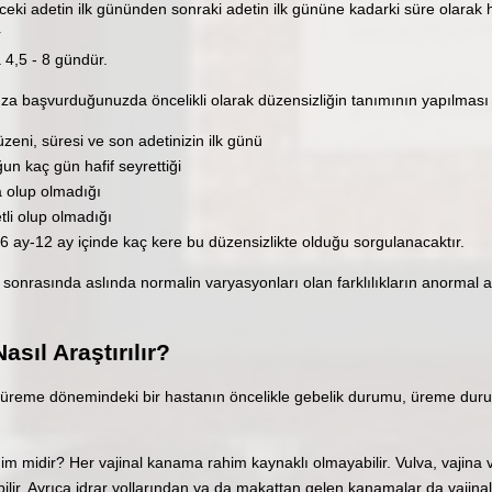
eki adetin ilk gününden sonraki adetin ilk gününe kadarki süre olarak 
r
4,5 - 8 gündür.
uza başvurduğunuzda öncelikli olarak düzensizliğin tanımının yapılması i
üzeni, süresi ve son adetinizin ilk günü
n kaç gün hafif seyrettiği
 olup olmadığı
li olup olmadığı
6 ay-12 ay içinde kaç kere bu düzensizlikte olduğu sorgulanacaktır.
sonrasında aslında normalin varyasyonları olan farklılıkların anormal 
asıl Araştırılır?
an üreme dönemindeki bir hastanın öncelikle gebelik durumu, üreme d
 midir? Her vajinal kanama rahim kaynaklı olmayabilir. Vulva, vajina 
ir. Ayrıca idrar yollarından ya da makattan gelen kanamalar da vajinal k