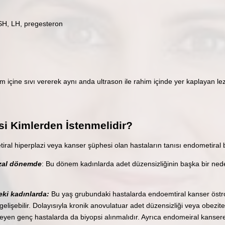
SH, LH, pregesteron
 içine sıvı vererek aynı anda ultrason ile rahim içinde yer kaplayan l
i Kimlerden İstenmelidir?
ral hiperplazi veya kanser şüphesi olan hastaların tanısı endometiral bi
zal dönemde
: Bu dönem kadınlarda adet düzensizliğinin başka bir ne
eki kadınlarda:
Bu yaş grubundaki hastalarda endoemtiral kanser östr
lişebilir. Dolayısıyla kronik anovulatuar adet düzensizliği veya obezite 
meyen genç hastalarda da biyopsi alınmalıdır. Ayrıca endomeiral kanse