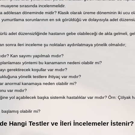
 muayene sırasında incelenmelidir.
 adölesan döneminde midir? Klasik olarak üreme döneminin iki ucu o
murtlama sorunlarının en sık görüldüğü ve dolayısıyla adet düzensizli
rlü adet düzensizliğinde hastanın gebe olabileceği de akla gelmeli, gebe
an sonra ileri inceleme şu noktaları aydınlatmaya yönelik olmalıdır;
ıdır? Kan sayımı yapılmalı mıdır?
e planlaması yöntemi bu kanamanın nedeni olabilir mi?
ayı gerektirecek koşullar var mıdır?
luğuna yönelik testlere ihtiyaç var mıdır?
çlar anormal kanamaya neden olabilir mi?
yonu var mıdır?
ğine yol açabilecek başka sistemik hastalıklar var mıdır? Örn: Çölyak 
başlamış olabilir mi?
e Hangi Testler ve İleri İncelemeler İstenir?