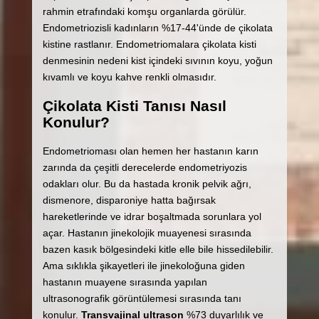
rahmin etrafındaki komşu organlarda görülür.
Endometriozisli kadınların %17-44'ünde de çikolata
kistine rastlanır. Endometriomalara çikolata kisti
denmesinin nedeni kist içindeki sıvının koyu, yoğun
kıvamlı ve koyu kahve renkli olmasıdır.
Çikolata Kisti Tanısı Nasıl
Konulur?
Endometrioması olan hemen her hastanın karın
zarında da çeşitli derecelerde endometriyozis
odakları olur. Bu da hastada kronik pelvik ağrı,
dismenore, disparoniye hatta bağırsak
hareketlerinde ve idrar boşaltmada sorunlara yol
açar. Hastanın jinekolojik muayenesi sırasında
bazen kasık bölgesindeki kitle elle bile hissedilebilir.
Ama sıklıkla şikayetleri ile jinekoloğuna giden
hastanın muayene sırasında yapılan
ultrasonografik görüntülemesi sırasında tanı
konulur.
Transvajinal ultrason
%73 duyarlılık ve