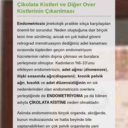
Çikolata Kistleri ve Diğer Over
Kistlerinin Çıkarılması
Endometriozis
jinekolojik pratikte sıkça karşılaşılan
önemli bir sorundur. Neden oluştuğuna dair birçok
teori öne sürülmüş; ancak en çok kabul göreni
retrograd menstruasyon dediğimiz adet kanaması
sırasında tüplerden geçen endometriyum
hücrelerinin rahim dışına çıkması ve buralara
yerleşmesi olmuştur. Kadınların %6-10'unu
etkileyen endometriozis,
adet ağrısı
(
dismenore
),
ilişki sırasında ağrı
(
disparoni
),
kronik pelvik
ağrı
,
kısırlık
ve
adet düzensizliğinin
en sık
nedenlerinden olan endometriozis overlere
yerleştiğinde de
ENDOMETRİYOMA
ya da bilinen
adıyla
ÇİKOLATA KİSTİNE
neden olmaktadır.
Aslında endometriozis birçok organda, akciğerde,
burun mukozasında ve hatta beyinde bile
saptanabilirken en çok pelvik organlarda yani