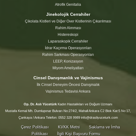
Atrofik Genitalia
Jinekolojik Cerrahiler
Çikolata Kistleri ve Diğer Over Kistlerinin Çıkarılması
Rahim Alınması
Histereskopi
Laparaskopik Cerrahiler
İdrar Kaçırma Operasyonları
Rahim Sarkması Operasyonları
LEEP, Konizasyon
Miyom Ameliyatları
Cinsel Danışmanlık ve Vajinismus
İlk Cinsel Deneyim Öncesi Danışmalık
Vajinismus Tedavisi Ankara
Op. Dr. Aslı Yücetürk
Kadın Hastalıkları ve Doğum Uzmanı
Mustafa Kemal Mh. Dumlupınar Bulvarı No:274/2, Mahall Ankara C2 Blok Kat:5 No:17,
Çankaya / Ankara Telefon: 0552 328 9989 info@drasliyuceturk.com
Çerez Politikası
KVKK Metni
Saklama ve İmha
Politikası
İlgili Kişi Başvuru Formu