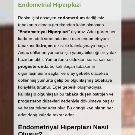
Endometrial Hiperplazi
Rahim içini döşeyen
endometrium
dediğimiz
tabakanın olması gerekenden kalın olmasına
"
Endometriyal Hiperplazi
" diyoruz. Adet gören her
kadının adeti sırasında ince olan endometriyum
tabakası
östrojen
etkisi ile kalınlaşmaya başlar.
Amaç döllenen yumurta için yapışabileceği bir yatak
hazırlamaktır. Yumurtlama olduktan sonra salınan
progesteronda
bu kalınlaşan tabakanın
olgunlaşmasını sağlar ve o ay gebelik olacaksa
döllenmiş yumurta gelip bu olgunlaşmış tabakaya
kolaylıkla tutunur. Eğer gebelik oluşmadıysa
kalınlaşıp olgunlaşan bu tabaka düşen östrojen ve
progesteron düzeyleri nedeniyle dökülmeye başlar
ve hasta tekrar adet olur. Bu döngü kadınların her
adet döngüsünde tekrar eder.
Endometriyal Hiperplazi Nasıl
Oluşur?