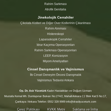
Rahim Sarkması
Atrofik Genitalia
Jinekolojik Cerrahiler
Çikolata Kistleri ve Diğer Over Kistlerinin Çıkarılması
Rahim Alınması
Histereskopi
Laparaskopik Cerrahiler
İdrar Kaçırma Operasyonları
Rahim Sarkması Operasyonları
LEEP, Konizasyon
Miyom Ameliyatları
Cinsel Danışmanlık ve Vajinismus
İlk Cinsel Deneyim Öncesi Danışmalık
Vajinismus Tedavisi Ankara
Op. Dr. Aslı Yücetürk
Kadın Hastalıkları ve Doğum Uzmanı
Mustafa Kemal Mh. Dumlupınar Bulvarı No:274/2, Mahall Ankara C2 Blok Kat:5 No:17,
Çankaya / Ankara Telefon: 0552 328 9989 info@drasliyuceturk.com
Çerez Politikası
KVKK Metni
Saklama ve İmha