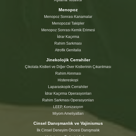
Aşılama Tedavisi
Menopoz
Menopoz Sonrası Kanamalar
Menopozal Takipler
Menopoz Sonrası Kemik Erimesi
İdrar Kaçırma
Rahim Sarkması
Atrofik Genitalia
Jinekolojik Cerrahiler
Çikolata Kistleri ve Diğer Over Kistlerinin Çıkarılması
Rahim Alınması
Histereskopi
Laparaskopik Cerrahiler
İdrar Kaçırma Operasyonları
Rahim Sarkması Operasyonları
LEEP, Konizasyon
Miyom Ameliyatları
Cinsel Danışmanlık ve Vajinismus
İlk Cinsel Deneyim Öncesi Danışmalık