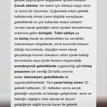
Çocuk aldırma
her kadın için oldukça kaygı verici
ve üzücü bir durumdur. Çoğunlukla erken gebelik
haftalarında olmak üzere düşükle sonuçlanan
gebeliklerde en çok kullanılan tedavi yöntemi
cerrahi olarak gebeliğin rahim içinden temizlenmesi
anlamına gelen
kürtajdır
.
Tıbbi tahliye
ya
da
kürtaj
olarak da isimlendirilen bu cerrahiler,
önlenemeyen düşüklerde, anne karnında fetusun
öldüğü durumlarda, düşüğün kısmi olarak
gerçekleşip kısmen dokuların rahim içinde kaldığı
durumlarda veya içinde fetusun oluşamadığı
anembryonik gebeliklerde
uygulandığı gibi
kürtaj
yasasının
izin verdiği 10 hafta sınırına
kadar
istenmeyen gebeliklerde
de
uygulanabilmektedir. Yani
yasal kürtaj süres
i 10.
gebelik haftasıdır, 10. haftadan sonra ancak
gebeliğin seyrinde ve bebeğin gelişiminde anne ve
bebeğin sağlığını riske atacak bir durum
geliştiğinde sağlık kurulu kararı ile gebelik