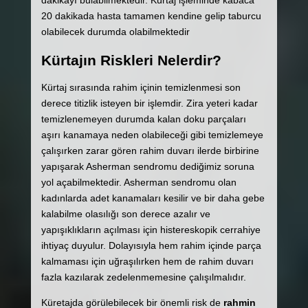
dakikayı bulabilmektedir. Kürtaj işleminde kabaca
20 dakikada hasta tamamen kendine gelip taburcu
olabilecek durumda olabilmektedir
Kürtajın Riskleri Nelerdir?
Kürtaj sırasında rahim içinin temizlenmesi son
derece titizlik isteyen bir işlemdir. Zira yeteri kadar
temizlenemeyen durumda kalan doku parçaları
aşırı kanamaya neden olabileceği gibi temizlemeye
çalışırken zarar gören rahim duvarı ilerde birbirine
yapışarak Asherman sendromu dediğimiz soruna
yol açabilmektedir. Asherman sendromu olan
kadınlarda adet kanamaları kesilir ve bir daha gebe
kalabilme olasılığı son derece azalır ve
yapışıklıkların açılması için histereskopik cerrahiye
ihtiyaç duyulur. Dolayısıyla hem rahim içinde parça
kalmaması için uğraşılırken hem de rahim duvarı
fazla kazılarak zedelenmemesine çalışılmalıdır.
Küretajda görülebilecek bir önemli risk de
rahmin