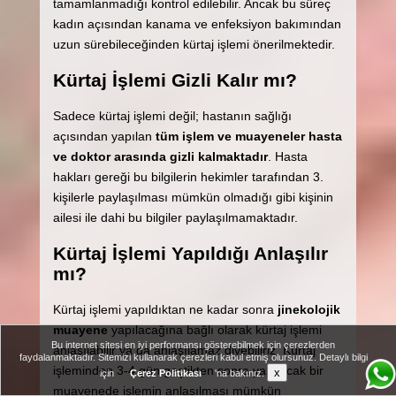
tamamlanmadığı kontrol edilebilir. Ancak bu süreç
kadın açısından kanama ve enfeksiyon bakımından
uzun sürebileceğinden kürtaj işlemi önerilmektedir.
Kürtaj İşlemi Gizli Kalır mı?
Sadece kürtaj işlemi değil; hastanın sağlığı
açısından yapılan
tüm işlem ve muayeneler hasta
ve doktor arasında gizli kalmaktadır
. Hasta
hakları gereği bu bilgilerin hekimler tarafından 3.
kişilerle paylaşılması mümkün olmadığı gibi kişinin
ailesi ile dahi bu bilgiler paylaşılmamaktadır.
Kürtaj İşlemi Yapıldığı Anlaşılır
mı?
Kürtaj işlemi yapıldıktan ne kadar sonra
jinekolojik
muayene
yapılacağına bağlı olarak kürtaj işlemi
Bu internet sitesi en iyi performansı gösterebilmek için çerezlerden
anlaşılabilir ya da anlaşılamaz diyebiliriz. Kürtaj
faydalanmaktadır. Sitemizi kullanarak çerezleri kabul etmiş olursunuz. Detaylı bilgi
işleminden 3-4 gün geçtikten sonra yapılacak bir
x
için
Çerez Politikası
'na bakınız.
muayenede işlemin anlaşılması mümkün