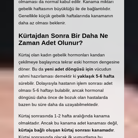
olmaması da normal kabul edilir. Kanama miktarı
gebelik haftasının büyüklüğü ile de bağlantılıdır.
Genellikle küçük gebelik haftalarında kanamanın
daha az olması beklenir.
Kürtajdan Sonra Bir Daha Ne
Zaman Adet Olunur?
Kürtaj olan kadın gebelik hormonları kandan
çekilmeye başlayınca tekrar eski hormon dengesine
döner. Bu da
yeni adet döngüsü için
vücudun
rahmi hazırlaması demektir ki
yaklaşık 5-6 hafta
sürebilir. Dolayısıyla hastanın işlem sonrası adet
olması 5-6 haftayı bulabilir, ancak hormonal
döngüsü daha önce de bozuk olan hastalarda
bazen bu süre daha da uzayabilmektedir.
Kürtaj sonrasında 1-2 hafta aralığında kanama
olmaktadır. Ancak bu kanama adet kanaması değil,
kürtaja bağlı oluşan kürtaj sonrası kanamadır
.
Kürtaj sonrasında olacak ilk yumurtlama bu