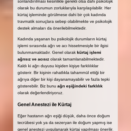
sonlandırılması kesinlikle gerekli olsa dahi psikolojik
olarak bu durumun zorluklarıyla karşılaşılabilir. Her
kürtaj işleminde görülmese dahi bir çok kadında
travmatik sonuçlara sebep olabilmekte ve psikolojik
destek almaları da önerilebilmektedir.
Kadında yaşanan bu psikolojik durumların kürtaj
işlemi sırasında ağrı ve acı hissetmesiyle bir ilgisi
bulunmamaktadır. Genel olarak
kürtaj işlemi
ağrısız ve acısız
olarak tamamlanabilmektedir.
Kaldı ki ağrı duyusu kişiden kişiye farklılıklar
gösterir. Bir kişinin rahatlıkla tahammül ettiği bir
ağrıya diğer bir kişi dayanamayabilir ve fazla tepki
gösterebilir. Biz bunu
ağrı eşiğindeki farklılık
olarak değerlendiriyoruz.
Genel Anestezi ile Kürtaj
Eğer hastanın ağrı eşiği düşük, daha önce doğum
tecrübesi yok ya da sezeryan ile doğum yapmış ise
genel anestezi uygulanarak kürtaj yapılması önerilir.