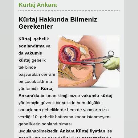
Kürtaj Ankara
Kürtaj Hakkında Bilmeniz
Gerekenler
Kürtaj
,
gebelik
sonlandırma
ya
da
vakumlu
kürtaj
gebelik
takibinde
başvurulan cerrahi
bir çocuk aldırma
yöntemidir.
Kürtaj
Ankara'da
bulunan kliniğimizde
vakumlu kürtaj
yöntemiyle güvenli bir şekilde hem düşükle
sonuçlanan gebeliklerde hem de yasaların izin
verdiği 10. gebelik haftasına kadar istenmeyen
gebeliklerin sonlandırılması
uygulanabilmektedir.
Ankara Kürtaj fiyatları
ise
gebelik yaşına göre değişiklikler göstermektedir.