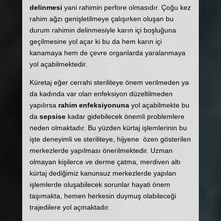
delinmesi
yani rahimin perfore olmasıdır. Çoğu kez
rahim ağzı genişletilmeye çalışırken oluşan bu
durum rahimin delinmesiyle karın içi boşluğuna
geçilmesine yol açar ki bu da hem karın içi
kanamaya hem de çevre organlarda yaralanmaya
yol açabilmektedir.
Küretaj eğer cerrahi steriliteye önem verilmeden ya
da kadında var olan enfeksiyon düzeltilmeden
yapılırsa
rahim enfeksiyonuna
yol açabilmekte bu
da
sepsise
kadar gidebilecek önemli problemlere
neden olmaktadır. Bu yüzden kürtaj işlemlerinin bu
işte deneyimli ve steriliteye, hijyene özen gösterilen
merkezlerde yapılması önerilmektedir. Uzman
olmayan kişilerce ve derme çatma, merdiven altı
kürtaj dediğimiz kanunsuz merkezlerde yapılan
işlemlerde oluşabilecek sorunlar hayati önem
taşımakta, hemen herkesin duymuş olabileceği
trajedilere yol açmaktadır.