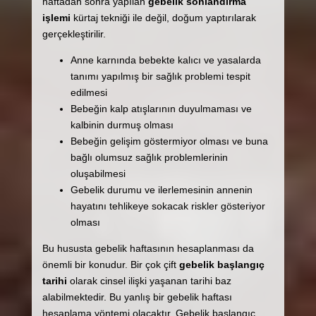
haftadan sonra yapılan
gebelik sonlandırma
işlemi
kürtaj tekniği ile değil, doğum yaptırılarak
gerçekleştirilir.
Anne karnında bebekte kalıcı ve yasalarda
tanımı yapılmış bir sağlık problemi tespit
edilmesi
Bebeğin kalp atışlarının duyulmaması ve
kalbinin durmuş olması
Bebeğin gelişim göstermiyor olması ve buna
bağlı olumsuz sağlık problemlerinin
oluşabilmesi
Gebelik durumu ve ilerlemesinin annenin
hayatını tehlikeye sokacak riskler gösteriyor
olması
Bu hususta gebelik haftasının hesaplanması da
önemli bir konudur. Bir çok çift
gebelik başlangıç
tarihi
olarak cinsel ilişki yaşanan tarihi baz
alabilmektedir. Bu yanlış bir gebelik haftası
hesaplama yöntemi olacaktır. Gebelik başlangıç