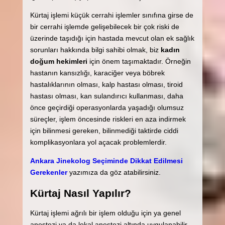
Kürtaj işlemi küçük cerrahi işlemler sınıfına girse de
bir cerrahi işlemde gelişebilecek bir çok riski de
üzerinde taşıdığı için hastada mevcut olan ek sağlık
sorunları hakkında bilgi sahibi olmak, biz
kadın
doğum hekimleri
için önem taşımaktadır. Örneğin
hastanın kansızlığı, karaciğer veya böbrek
hastalıklarının olması, kalp hastası olması, tiroid
hastası olması, kan sulandırıcı kullanması, daha
önce geçirdiği operasyonlarda yaşadığı olumsuz
süreçler, işlem öncesinde riskleri en aza indirmek
için bilinmesi gereken, bilinmediği taktirde ciddi
komplikasyonlara yol açacak problemlerdir.
Ankara Jinekolog Seçiminde Dikkat Edilmesi
Gerekenler
yazımıza da göz atabilirsiniz.
Kürtaj Nasıl Yapılır?
Kürtaj işlemi ağrılı bir işlem olduğu için ya genel
anestezi ya da lokal anestezi altında uygulanabilir.