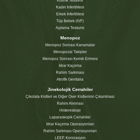
Kısırlık Tedavisi
Kadın İnfertilitesi
Erkek İnfertilitesi
Tüp Bebek (IVF)
Aşılama Tedavisi
Menopoz
Menopoz Sonrası Kanamalar
Menopozal Takipler
Menopoz Sonrası Kemik Erimesi
İdrar Kaçırma
Rahim Sarkması
Atrofik Genitalia
Jinekolojik Cerrahiler
Çikolata Kistleri ve Diğer Over Kistlerinin Çıkarılması
Rahim Alınması
Histereskopi
Laparaskopik Cerrahiler
İdrar Kaçırma Operasyonları
Rahim Sarkması Operasyonları
LEEP, Konizasyon