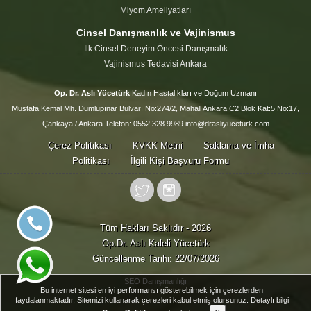
Miyom Ameliyatları
Cinsel Danışmanlık ve Vajinismus
İlk Cinsel Deneyim Öncesi Danışmalık
Vajinismus Tedavisi Ankara
Op. Dr. Aslı Yücetürk
Kadın Hastalıkları ve Doğum Uzmanı
Mustafa Kemal Mh. Dumlupınar Bulvarı No:274/2, Mahall Ankara C2 Blok Kat:5 No:17,
Çankaya / Ankara Telefon: 0552 328 9989 info@drasliyuceturk.com
Çerez Politikası
KVKK Metni
Saklama ve İmha
Politikası
İlgili Kişi Başvuru Formu
Tüm Hakları Saklıdır - 2026
Op.Dr. Aslı Kaleli Yücetürk
Güncellenme Tarihi: 22/07/2026
SEO Danışmanlığı
Bu internet sitesi en iyi performansı gösterebilmek için çerezlerden
faydalanmaktadır. Sitemizi kullanarak çerezleri kabul etmiş olursunuz. Detaylı bilgi