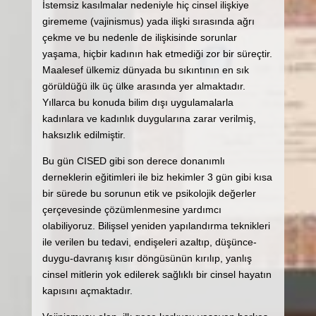
İstemsiz kasılmalar nedeniyle hiç cinsel ilişkiye
girememe (vajinismus) yada ilişki sırasında ağrı
çekme ve bu nedenle de ilişkisinde sorunlar
yaşama, hiçbir kadının hak etmediği zor bir süreçtir.
Maalesef ülkemiz dünyada bu sıkıntının en sık
görüldüğü ilk üç ülke arasında yer almaktadır.
Yıllarca bu konuda bilim dışı uygulamalarla
kadınlara ve kadınlık duygularına zarar verilmiş,
haksızlık edilmiştir.
Bu gün CISED gibi son derece donanımlı
derneklerin eğitimleri ile biz hekimler 3 gün gibi kısa
bir sürede bu sorunun etik ve psikolojik değerler
çerçevesinde çözümlenmesine yardımcı
olabiliyoruz. Bilişsel yeniden yapılandırma teknikleri
ile verilen bu tedavi, endişeleri azaltıp, düşünce-
duygu-davranış kısır döngüsünün kırılıp, yanlış
cinsel mitlerin yok edilerek sağlıklı bir cinsel hayatın
kapısını açmaktadır.