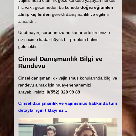
Vajinismusu olan, ilk gece korkusu yaşayan herkes
hiç vakit geçirmeden bu konuda
doğru eğitimleri
almış kişilerden
gerekli danışmanlık ve eğitimi
almalıdır.
Unutmayın; sorununuzu ne kadar ertelerseniz o
sizin için o kadar büyük bir problem haline
gelecektir.
Cinsel Danışmanlık Bilgi ve
Randevu
Cinsel danışmanlık - vajinismus konularında bilgi ve
randevu almak için muayenehanemizi
arayabilirsiniz:
0(552) 328 99 89
Cinsel danışmanlık ve vajinismus hakkında tüm
detaylar için tıklayınız...