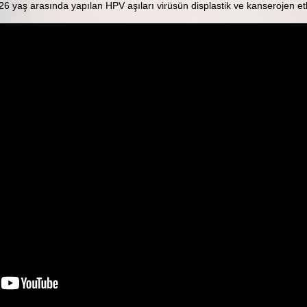
-26 yaş arasında yapılan HPV aşıları virüsün displastik ve kanserojen etk