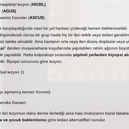
aepitelyl lezyon (
HGSIL)
 (
AGUS)
quamöz hücreler (
ASCUS
)
karşılaşıldığında nasıl bir yol haritası çizileceği hemen belirlenmelidir. H
şünülecek olursa bir grup hasta hiç bir ileri tetkik veya tedavi gerektir
z takibe alınabilir. Ama hastanın orta veya ileri düzey displazisi veya y
pi
" denilen muayenehane koşullarında yapılabilen rahim ağzının büyütül
kik yapılabilir. Hatta kolposkopi sırasında
şüpheli yerlerden biyopsi al
ilir. Biyopsi sonucuna göre lezyon;
lyal lezyon 1)
ayı aşmamış kanser hücresi)
i her biri lezyonun daha derine ilerlediği ama hala mukozanın bazal tabak
a ve çocuk beklentisine
göre tedavi alternatifleri sunulur.