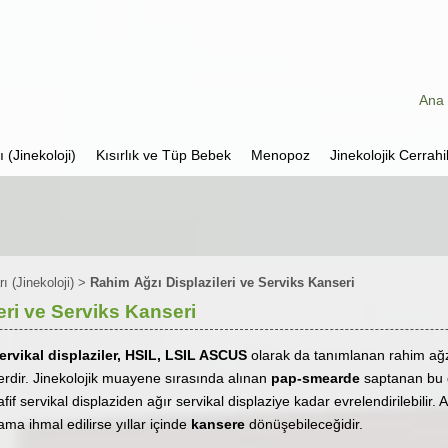
Ana 
 (Jinekoloji)
Kısırlık ve Tüp Bebek
Menopoz
Jinekolojik Cerrahi
ı (Jinekoloji)
>
Rahim Ağzı Displazileri ve Serviks Kanseri
eri ve Serviks Kanseri
ervikal displaziler, HSIL, LSIL ASCUS
olarak da tanımlanan rahim ağzı
erdir. Jinekolojik muayene sırasında alınan
pap-smearde
saptanan bu 
fif servikal displaziden ağır servikal displaziye kadar evrelendirilebilir
ama ihmal edilirse yıllar içinde
kansere
dönüşebileceğidir.