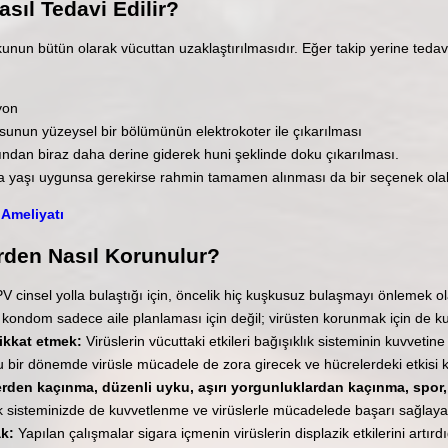
asıl Tedavi Edilir?
unun bütün olarak vücuttan uzaklaştırılmasıdır. Eğer takip yerine tedavi
yon
unun yüzeysel bir bölümünün elektrokoter ile çıkarılması
dan biraz daha derine giderek huni şeklinde doku çıkarılması.
a yaşı uygunsa gerekirse rahmin tamamen alınması da bir seçenek olabi
 Ameliyatı
erden Nasıl Korunulur?
V cinsel yolla bulaştığı için, öncelik hiç kuşkusuz bulaşmayı önlemek olac
e kondom sadece aile planlaması için değil; virüsten korunmak için de kul
ikkat etmek:
Virüslerin vücuttaki etkileri bağışıklık sisteminin kuvvetine 
ğu bir dönemde virüsle mücadele de zora girecek ve hücrelerdeki etkisi 
lerden kaçınma, düzenli uyku, aşırı yorgunluklardan kaçınma, spor
ık sisteminizde de kuvvetlenme ve virüslerle mücadelede başarı sağlayac
k:
Yapılan çalışmalar sigara içmenin virüslerin displazik etkilerini artırdı