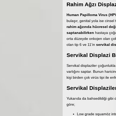
Rahim Ağzı Displaz
Human Papilloma Virus (HP
bulaşır, genital yola ise cinse
rahim ağzında hücresel deği
saptanabilirken
hastaya çoğu 
orta düzeyde onkojen olan çok 
olan tip 6 ve 11'in
servikal di
Servikal Displazi Be
Servikal displaziler çoğunlukl
varlığını saptar. Bunun harici
kişi birden çok virüs tipi ile e
Servikal Displazile
Yukarıda da bahsedildiği gibi d
göre;
Low grade squamöz intra