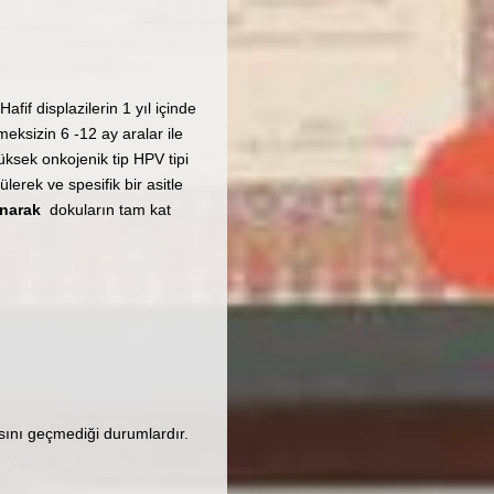
afif displazilerin 1 yıl içinde
meksizin 6 -12 ay aralar ile
üksek onkojenik tip HPV tipi
erek ve spesifik bir asitle
ınarak
dokuların tam kat
asını geçmediği durumlardır.