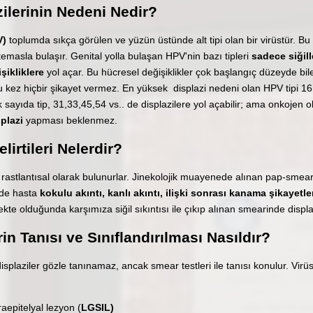
ilerinin Nedeni Nedir?
V)
toplumda sıkça görülen ve yüzün üstünde alt tipi olan bir virüstür. Bu
l temasla bulaşır. Genital yolla bulaşan HPV'nin bazı tipleri
sadece siğill
şikliklere
yol açar. Bu hücresel değişiklikler çok başlangıç düzeyde bi
kez hiçbir şikayet vermez. En yüksek displazi nedeni olan HPV tipi 16 
sayıda tip, 31,33,45,54 vs.. de displazilere yol açabilir; ama onkojen 
splazi
yapması beklenmez.
lirtileri Nelerdir?
a rastlantısal olarak bulunurlar. Jinekolojik muayenede alınan pap-smear
nde hasta
kokulu akıntı, kanlı akıntı, ilişki sonrası kanama şikayetle
nfekte olduğunda karşımıza siğil sıkıntısı ile çıkıp alınan smearinde displ
rin Tanısı ve Sınıflandırılması Nasıldır?
isplaziler gözle tanınamaz, ancak smear testleri ile tanısı konulur. Virü
epitelyal lezyon (
LGSIL)