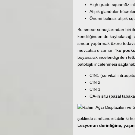
High grade squamöz intr
Atipik glanduler hücreler
Önemi belirsiz atipik s
Bu smear sonuçlarından biri ile 
kendiliğinden de kaybolacağı dü
smear yaptırmak üzere tedavisi
mevcutsa o zaman "
kolposko
boyanarak incelendiği ileri tet
patolojik incelenmesi sağlanab
CIN1 (servikal intraepite
CIN 2
CIN 3
CA-in situ (bazal tabak
şeklinde sınıflandırılabilir k
Lezyonun derinliğine, yaşın