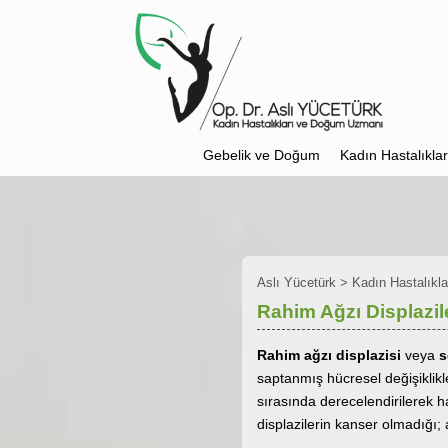
Gebelik ve Doğum
Kadın Hastalıkları
Aslı Yücetürk
>
Kadın Hastalıklar
Rahim Ağzı Displazil
Rahim ağzı displazisi
veya
s
saptanmış hücresel değişiklikl
sırasında derecelendirilerek ha
displazilerin kanser olmadığı; 