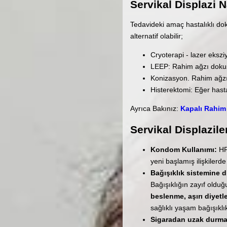
Servikal Displazi N
Tedavideki amaç hastalıklı dok
alternatif olabilir;
Cryoterapi - lazer ekszi
LEEP: Rahim ağzı dokus
Konizasyon. Rahim ağzın
Histerektomi: Eğer hast
Ayrıca Bakınız:
Kapalı Rahim
Servikal Displazil
Kondom Kullanımı:
HP
yeni başlamış ilişkilerd
Bağışıklık sistemine d
Bağışıklığın zayıf oldu
beslenme, aşırı diyet
sağlıklı yaşam bağışıkl
Sigaradan uzak durma