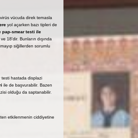
 virüs vücuda direk temasla
ere
yol açarken bazı tipleri de
le
pap-smear testi ile
ve 18'dir. Bunların dışında
olmayıp siğillerden sorumlu
 testi hastada displazi
ri
ile de başvurabilir. Bazen
azisi olduğu da saptanabilir.
sten etkilenmenin ciddiyetine