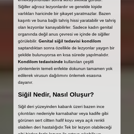
Siğiller ağrısız lezyonlardır ve genelde kişide
varlıkları haricinde bir şikayet yaratmazlar. Bazen
kaşıntı ve buna bağlı tahriş hissi yaratabilir ve tahriş
olan lezyonlar kanayabilirler. Sadece kadın genital
organında değil anus çevresi ve içinde de siğiller
görülebilir.
Genital siğil tedavisi
kondilom
saptandıktan sonra özellikle de lezyonlar yaygın bir
şekilde bulunuyorsa en kısa sürede yapılmalıdır.
Kondilom tedavisinde
kullanılan çeşitli
yöntemlerin temeli enfekte dokunun tamamen yok
edilerek virusun dağılımını önlemek esasına
dayanır.
Siğil Nedir, Nasıl Oluşur?
Siğil deri yüzeyinden kabarık üzeri bazen ince
çıkıntıları nedeniyle karnabahar veya kadife gibi
görünen sert ciltten hafif koyu veya açık renkli
olabilen deri hastalığıdır.Tek bir lezyon olabileceği
gibi birden fazla lezyon ile ortaya çıkabilir ve