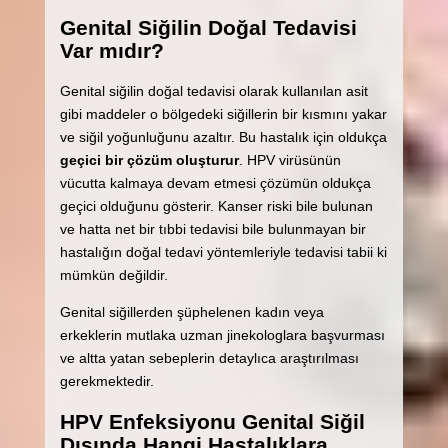
Genital Siğilin Doğal Tedavisi
Var mıdır?
Genital siğilin doğal tedavisi olarak kullanılan asit
gibi maddeler o bölgedeki siğillerin bir kısmını yakar
ve siğil yoğunluğunu azaltır. Bu hastalık için oldukça
geçici bir çözüm oluşturur
. HPV virüsünün
vücutta kalmaya devam etmesi çözümün oldukça
geçici olduğunu gösterir. Kanser riski bile bulunan
ve hatta net bir tıbbi tedavisi bile bulunmayan bir
hastalığın doğal tedavi yöntemleriyle tedavisi tabii ki
mümkün değildir.
Genital siğillerden şüphelenen kadın veya
erkeklerin mutlaka uzman jinekologlara başvurması
ve altta yatan sebeplerin detaylıca araştırılması
gerekmektedir.
HPV Enfeksiyonu Genital Siğil
Dışında Hangi Hastalıklara