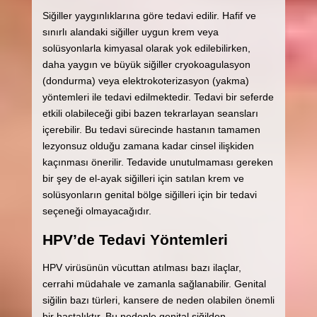
Siğiller yaygınlıklarına göre tedavi edilir. Hafif ve
sınırlı alandaki siğiller uygun krem veya
solüsyonlarla kimyasal olarak yok edilebilirken,
daha yaygın ve büyük siğiller cryokoagulasyon
(dondurma) veya elektrokoterizasyon (yakma)
yöntemleri ile tedavi edilmektedir. Tedavi bir seferde
etkili olabileceği gibi bazen tekrarlayan seansları
içerebilir. Bu tedavi sürecinde hastanın tamamen
lezyonsuz olduğu zamana kadar cinsel ilişkiden
kaçınması önerilir. Tedavide unutulmaması gereken
bir şey de el-ayak siğilleri için satılan krem ve
solüsyonların genital bölge siğilleri için bir tedavi
seçeneği olmayacağıdır.
HPV’de Tedavi Yöntemleri
HPV virüsünün vücuttan atılması bazı ilaçlar,
cerrahi müdahale ve zamanla sağlanabilir. Genital
siğilin bazı türleri, kansere de neden olabilen önemli
bir hastalıktır. Bu nedenle genital siğilden