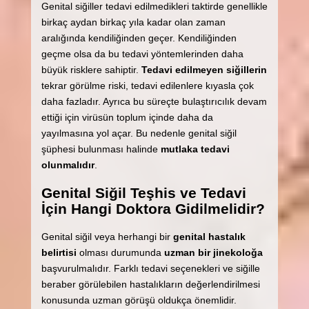
Genital siğiller tedavi edilmedikleri taktirde genellikle
birkaç aydan birkaç yıla kadar olan zaman
aralığında kendiliğinden geçer. Kendiliğinden
geçme olsa da bu tedavi yöntemlerinden daha
büyük risklere sahiptir.
Tedavi edilmeyen siğillerin
tekrar görülme riski, tedavi edilenlere kıyasla çok
daha fazladır. Ayrıca bu süreçte bulaştırıcılık devam
ettiği için virüsün toplum içinde daha da
yayılmasına yol açar. Bu nedenle genital siğil
şüphesi bulunması halinde
mutlaka tedavi
olunmalıdır
.
Genital Siğil Teşhis ve Tedavi
İçin Hangi Doktora Gidilmelidir?
Genital siğil veya herhangi bir
genital hastalık
belirtisi
olması durumunda
uzman bir jinekoloğa
başvurulmalıdır. Farklı tedavi seçenekleri ve siğille
beraber görülebilen hastalıkların değerlendirilmesi
konusunda uzman görüşü oldukça önemlidir.