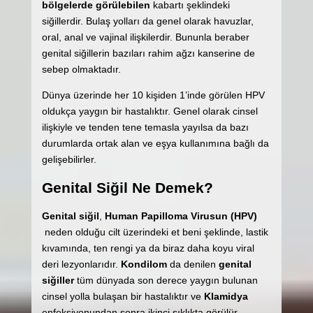
bölgelerde görülebilen
kabartı şeklindeki
siğillerdir. Bulaş yolları da genel olarak havuzlar,
oral, anal ve vajinal ilişkilerdir. Bununla beraber
genital siğillerin bazıları rahim ağzı kanserine de
sebep olmaktadır.
Dünya üzerinde her 10 kişiden 1’inde görülen HPV
oldukça yaygın bir hastalıktır. Genel olarak cinsel
ilişkiyle ve tenden tene temasla yayılsa da bazı
durumlarda ortak alan ve eşya kullanımına bağlı da
gelişebilirler.
Genital Siğil Ne Demek?
Genital siğil
,
Human Papilloma Virusun
(HPV)
neden olduğu cilt üzerindeki et beni şeklinde, lastik
kıvamında, ten rengi ya da biraz daha koyu viral
deri lezyonlarıdır.
Kondilom
da denilen
g
enital
siğiller
tüm dünyada son derece yaygın bulunan
cinsel yolla bulaşan bir hastalıktır ve
Klamidya
enfeksiyonundan sonra ikinci sıklıkta görülür.