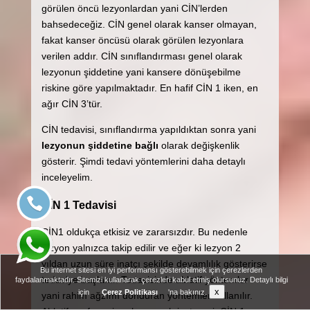
görülen öncü lezyonlardan yani CİN’lerden
bahsedeceğiz. CİN genel olarak kanser olmayan,
fakat kanser öncüsü olarak görülen lezyonlara
verilen addır. CİN sınıflandırması genel olarak
lezyonun şiddetine yani kansere dönüşebilme
riskine göre yapılmaktadır. En hafif CİN 1 iken, en
ağır CİN 3’tür.
CİN tedavisi, sınıflandırma yapıldıktan sonra yani
lezyonun şiddetine bağlı
olarak değişkenlik
gösterir. Şimdi tedavi yöntemlerini daha detaylı
inceleyelim.
CİN 1 Tedavisi
CİN1 oldukça etkisiz ve zararsızdır. Bu nedenle
lezyon yalnızca takip edilir ve eğer ki lezyon 2
yıldan uzun süre inatçı şekilde devamlılık gösterirse
Bu internet sitesi en iyi performansı gösterebilmek için çerezlerden
tedaviye başlanır. Tedavisinde ablatif yöntemler
faydalanmaktadır. Sitemizi kullanarak çerezleri kabul etmiş olursunuz. Detaylı bilgi
x
için
Çerez Politikası
'na bakınız.
yani rahim ağzımı donduran yöntemler kullanılır.