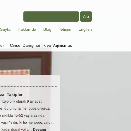
Arama
Sayfa
Hakkımda
Blog
İletişim
English
ler
Cinsel Danışmanlık ve Vajinismus
al Takipler
n fizyolojik olarak 9 ay adet
si durumuna menopoz diyoruz.
 sıklıkla 45-52 yaş arasında
şı 48'dir. İki tip menopoz vardır:
adın doğal yollar...
Devamı