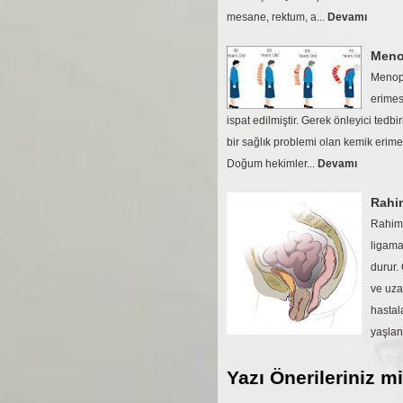
mesane, rektum, a...
Devamı
Meno
Menopo
erimes
ispat edilmiştir. Gerek önleyici tedbi
bir sağlık problemi olan kemik erim
Doğum hekimler...
Devamı
Rahi
Rahim 
ligama
durur.
ve uza
hastala
yaşlan
Yazı Önerileriniz m