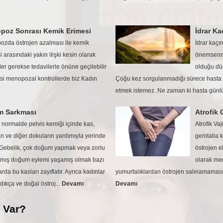
poz Sonrası Kemik Erimesi
İdrar Ka
zda östrojen azalması ile kemik
İdrar kaç
i arasındaki yakın ilişki kesin olarak
önemsenme
rler gerekse tedavilerle önüne geçilebilir
olduğu düş
esi menopozal kontrollerde biz Kadın
Çoğu kez sorgulanmadığı sürece hasta bu
etmek istemez. Ne zaman ki hasta günlü
m Sarkması
Atrofik 
normalde pelvis kemiği içinde kas,
Atrofik Vaj
n ve diğer dokuların yardımıyla yerinde
genitalia
 Gebelik, çok doğum yapmak veya zorlu
östrojen e
mış doğum eylemi yaşamış olmak bazı
olarak me
rda bu kasları zayıflatır. Ayrıca kadınlar
yumurtalıklardan östrojen salınamaması
dıkça ve doğal östroj...
Devamı
Devamı
i Var?