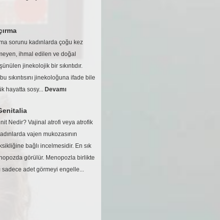
çırma
ırma sorunu kadınlarda çoğu kez
yen, ihmal edilen ve doğal
ünülen jinekolojik bir sıkıntıdır.
 sıkıntısını jinekoloğuna ifade bile
k hayatta sosy...
Devamı
Genitalia
init Nedir? Vajinal atrofi veya atrofik
 kadınlarda vajen mukozasının
ksikliğine bağlı incelmesidir. En sık
nopozda görülür. Menopozla birlikte
 sadece adet görmeyi engelle...