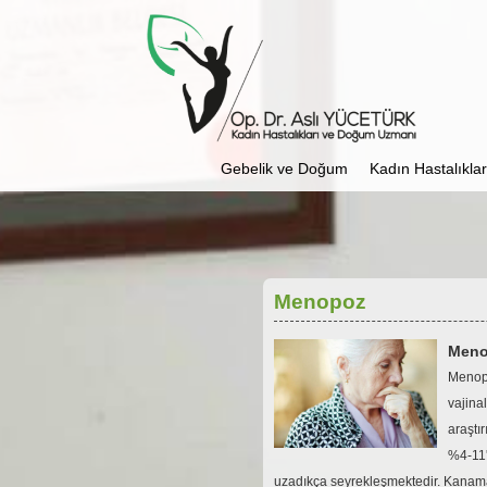
Gebelik ve Doğum
Kadın Hastalıkları
Menopoz
Meno
Menopo
vajina
araştı
%4-11'
uzadıkça seyrekleşmektedir. Kanam