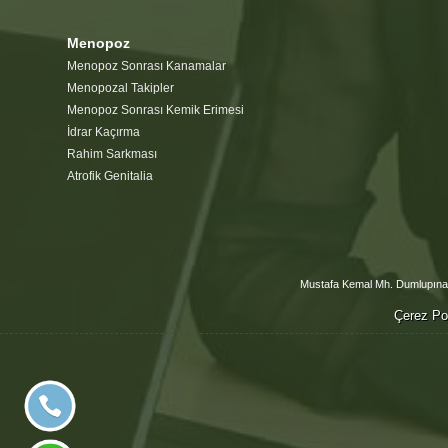
Menopoz
Menopoz Sonrası Kanamalar
Menopozal Takipler
Menopoz Sonrası Kemik Erimesi
İdrar Kaçırma
Rahim Sarkması
Atrofik Genitalia
Mustafa Kemal Mh. Dumlupınar
Çerez Pol