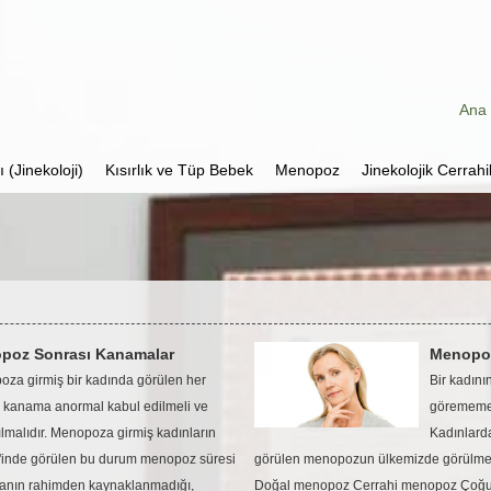
Ana 
 (Jinekoloji)
Kısırlık ve Tüp Bebek
Menopoz
Jinekolojik Cerrahi
poz Sonrası Kanamalar
Menopoz
za girmiş bir kadında görülen her
Bir kadını
l kanama anormal kabul edilmeli ve
görememe
rılmalıdır. Menopoza girmiş kadınların
Kadınlarda
inde görülen bu durum menopoz süresi
görülen menopozun ülkemizde görülme ya
anın rahimden kaynaklanmadığı,
Doğal menopoz Cerrahi menopoz Çoğu k