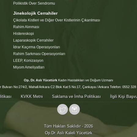
Polikistik Over Sendromu
Jinekolojik Cerrahiler
Çikolata Kistleri ve Diğer Over Kistlerinin Çıkarılması
Rahim Alınması
Histereskopi
Laparaskopik Cerrahiler
İdrar Kaçırma Operasyonları
Rahim Sarkması Operasyonları
LEEP, Konizasyon
Miyom Ameliyatları
Op. Dr. Aslı Yücetürk
Kadın Hastalıkları ve Doğum Uzmanı
 Bulvarı No:274/2, Mahall Ankara C2 Blok Kat:5 No:17, Çankaya / Ankara Telefon: 0552 328
itikası
KVKK Metni
Saklama ve İmha Politikası
İlgili Kişi Baş
Tüm Hakları Saklıdır - 2026
Op.Dr. Aslı Kaleli Yücetürk