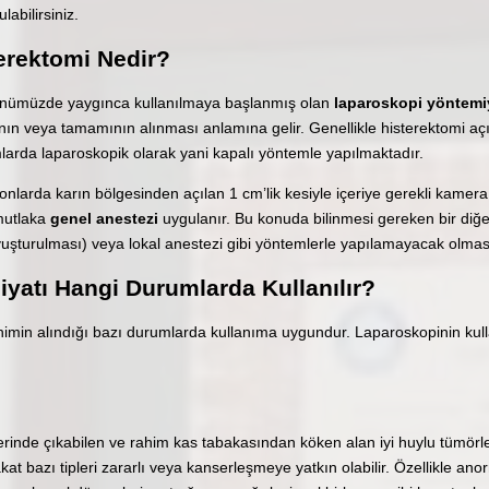
labilirsiniz.
erektomi Nedir?
ünümüzde yaygınca kullanılmaya başlanmış olan
laparoskopi yöntemi
nın veya tamamının alınması anlamına gelir. Genellikle histerektomi açı
arda laparoskopik olarak yani kapalı yöntemle yapılmaktadır.
larda karın bölgesinden açılan 1 cm’lik kesiyle içeriye gerekli kamera v
mutlaka
genel anestezi
uygulanır. Bu konuda bilinmesi gereken bir diğer
yuşturulması) veya lokal anestezi gibi yöntemlerle yapılamayacak olması
yatı Hangi Durumlarda Kullanılır?
himin alındığı bazı durumlarda kullanıma uygundur. Laparoskopinin kull
erinde çıkabilen ve rahim kas tabakasından köken alan iyi huylu tümörle
akat bazı tipleri zararlı veya kanserleşmeye yatkın olabilir. Özellikle an