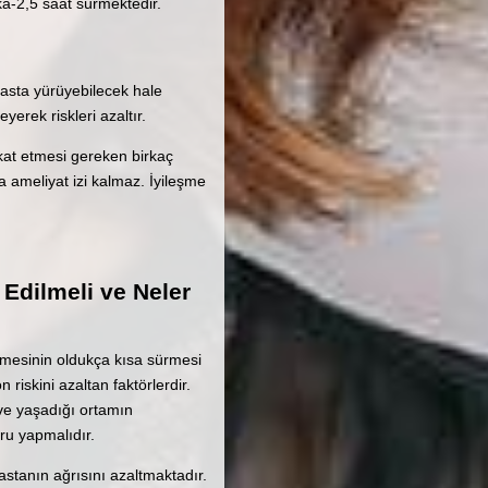
ka-2,5 saat sürmektedir.
asta yürüyebilecek hale
erek riskleri azaltır.
kkat etmesi gereken birkaç
 ameliyat izi kalmaz. İyileşme
Edilmeli ve Neler
eşmesinin oldukça kısa sürmesi
iskini azaltan faktörlerdir.
 ve yaşadığı ortamın
ğru yapmalıdır.
astanın ağrısını azaltmaktadır.