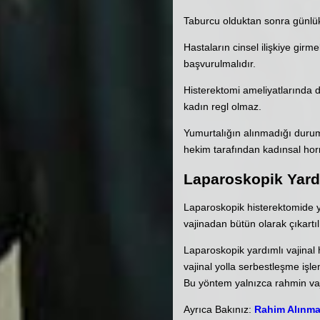
Taburcu olduktan sonra günlük
Hastaların cinsel ilişkiye girm
başvurulmalıdır.
Histerektomi ameliyatlarında d
kadın regl olmaz.
Yumurtalığın alınmadığı durum
hekim tarafından kadınsal horm
Laparoskopik Yardı
Laparoskopik histerektomide ya
vajinadan bütün olarak çıkartılı
Laparoskopik yardımlı vajinal h
vajinal yolla serbestleşme işle
Bu yöntem yalnızca rahmin vaj
Ayrıca Bakınız:
Rahim Alınma