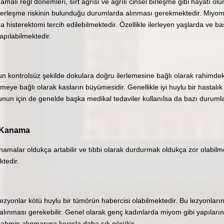
malı regl dönemleri, sırt ağrısı ve ağrılı cinsel birleşme gibi hayatı o
erleşme riskinin bulunduğu durumlarda alınması gerekmektedir. Miyoml
 histerektomi tercih edilebilmektedir. Özellikle ilerleyen yaşlarda ve ba
apılabilmektedir.
 kontrolsüz şekilde dokulara doğru ilerlemesine bağlı olarak rahimd
eye bağlı olarak kasların büyümesidir. Genellikle iyi huylu bir hastalı
unun için de genelde başka medikal tedaviler kullanılsa da bazı duruml
l Kanama
namalar oldukça artabilir ve tıbbi olarak durdurmak oldukça zor olabil
tedir.
zyonlar kötü huylu bir tümörün habercisi olabilmektedir. Bu lezyonların
lınması gerekebilir. Genel olarak genç kadınlarda miyom gibi yapıların
rahmin alınmasına kıyasla daha sık görülür.