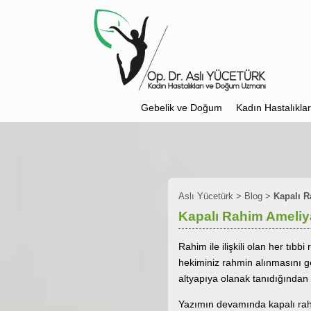
Gebelik ve Doğum
Kadın Hastalıkları
Aslı Yücetürk
>
Blog
>
Kapalı R
Kapalı Rahim Ameliy
Rahim ile ilişkili olan her tıb
hekiminiz rahmin alınmasını ge
altyapıya olanak tanıdığından l
Yazımın devamında kapalı rahim