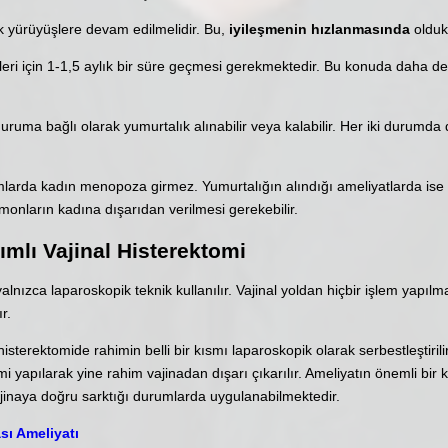
 yürüyüşlere devam edilmelidir. Bu,
iyileşmenin hızlanmasında
oldukç
eleri için 1-1,5 aylık bir süre geçmesi gerekmektedir. Bu konuda daha det
uruma bağlı olarak yumurtalık alınabilir veya kalabilir. Her iki durumd
larda kadın menopoza girmez. Yumurtalığın alındığı ameliyatlarda ise
onların kadına dışarıdan verilmesi gerekebilir.
mlı Vajinal Histerektomi
lnızca laparoskopik teknik kullanılır. Vajinal yoldan hiçbir işlem yapıl
r.
isterektomide rahimin belli bir kısmı laparoskopik olarak serbestleştiri
mi yapılarak yine rahim vajinadan dışarı çıkarılır. Ameliyatın önemli bir k
inaya doğru sarktığı durumlarda uygulanabilmektedir.
sı Ameliyatı