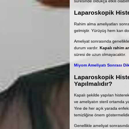
süresinde oldukça etkili olabi
Laparoskopik Hist
Rahim alma ameliyatları sonra
gelmiştir. Yürüyüş hem kan dola
Ameliyat sonrasında genellikle
durum vardır.
Kapalı rahim a
süresi de uzun olmayacaktır.
Miyom Ameliyatı Sonrası Di
Laparoskopik Histe
Yapılmalıdır?
Kapalı şekilde yapılan histere
ve ameliyatın steril ortamda y
Yine de her açık yarada enfeks
temizliğine önem göstermelidir.
Genellikle ameliyat sonrasında 