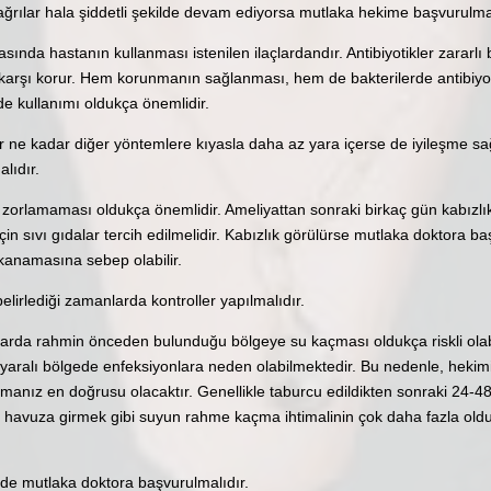
rılar hala şiddetli şekilde devam ediyorsa mutlaka hekime başvurulmal
asında hastanın kullanması istenilen ilaçlardandır. Antibiyotikler zararlı
 karşı korur. Hem korunmanın sağlanması, hem de bakterilerde antibiyot
de kullanımı oldukça önemlidir.
r ne kadar diğer yöntemlere kıyasla daha az yara içerse de iyileşme s
alıdır.
orlamaması oldukça önemlidir. Ameliyattan sonraki birkaç gün kabızlı
çin sıvı gıdalar tercih edilmelidir. Kabızlık görülürse mutlaka doktora b
kanamasına sebep olabilir.
lirlediği zamanlarda kontroller yapılmalıdır.
larda rahmin önceden bulunduğu bölgeye su kaçması oldukça riskli ola
, yaralı bölgede enfeksiyonlara neden olabilmektedir. Bu nedenle, hekim
almanız en doğrusu olacaktır. Genellikle taburcu edildikten sonraki 24-4
ve havuza girmek gibi suyun rahme kaçma ihtimalinin çok daha fazla oldu
de mutlaka doktora başvurulmalıdır.