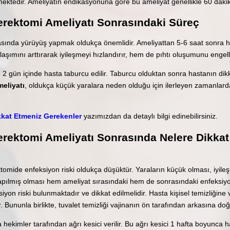
lmektedir. Ameliyatın endikasyonuna göre bu ameliyat genellikle 60 daki
erektomi Ameliyatı Sonrasındaki Süreç
sında yürüyüş yapmak oldukça önemlidir. Ameliyattan 5-6 saat sonra h
şımını arttırarak iyileşmeyi hızlandırır, hem de pıhtı oluşumunu engelley
 2 gün içinde hasta taburcu edilir. Taburcu olduktan sonra hastanın di
meliyatı
, oldukça küçük yaralara neden olduğu için ilerleyen zamanlarda
kkat Etmeniz Gerekenler
yazımızdan da detaylı bilgi edinebilirsiniz.
rektomi Ameliyatı Sonrasında Nelere Dikkat 
ktomide enfeksiyon riski oldukça düşüktür. Yaraların küçük olması, iyil
apılmış olması hem ameliyat sırasındaki hem de sonrasındaki enfeksiyon r
iyon riski bulunmaktadır ve dikkat edilmelidir. Hasta kişisel temizliğine
 Bununla birlikte, tuvalet temizliği vajinanın ön tarafından arkasına do
hekimler tarafından ağrı kesici verilir. Bu ağrı kesici 1 hafta boyunca h