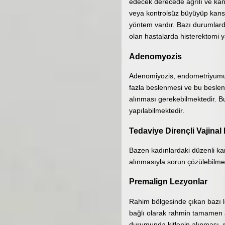
edecek derecede ağrılı ve kana
veya kontrolsüz büyüyüp kans
yöntem vardır. Bazı durumlarda
olan hastalarda histerektomi y
Adenomyozis
Adenomiyozis, endometriyumun
fazla beslenmesi ve bu beslenm
alınması gerekebilmektedir. B
yapılabilmektedir.
Tedaviye Dirençli Vajina
Bazen kadınlardaki düzenli ka
alınmasıyla sorun çözülebilmek
Premalign Lezyonlar
Rahim bölgesinde çıkan bazı le
bağlı olarak rahmin tamamen a
durumunda kitlenin alınması, 