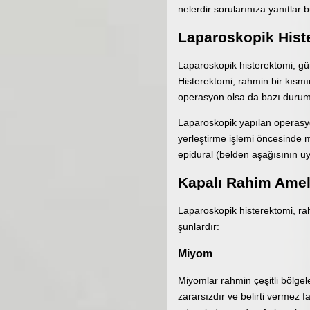
nelerdir sorularınıza yanıtlar bu
Laparoskopik Hist
Laparoskopik histerektomi, g
Histerektomi, rahmin bir kısmı
operasyon olsa da bazı duruml
Laparoskopik yapılan operasyon
yerleştirme işlemi öncesinde 
epidural (belden aşağısının u
Kapalı Rahim Ameli
Laparoskopik histerektomi, ra
şunlardır:
Miyom
Miyomlar rahmin çeşitli bölgel
zararsızdır ve belirti vermez f