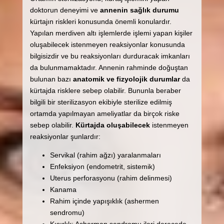
doktorun deneyimi ve
annenin sağlık durumu
kürtajın riskleri konusunda önemli konulardır.
Yapılan merdiven altı işlemlerde işlemi yapan kişiler
oluşabilecek istenmeyen reaksiyonlar konusunda
bilgisizdir ve bu reaksiyonları durduracak imkanları
da bulunmamaktadır. Annenin rahminde doğuştan
bulunan bazı
anatomik ve fizyolojik durumlar
da
kürtajda risklere sebep olabilir. Bununla beraber
bilgili bir sterilizasyon ekibiyle sterilize edilmiş
ortamda yapılmayan ameliyatlar da birçok riske
sebep olabilir.
Kürtajda oluşabilecek
istenmeyen
reaksiyonlar şunlardır:
Servikal (rahim ağzı) yaralanmaları
Enfeksiyon (endometrit, sistemik)
Uterus perforasyonu (rahim delinmesi)
Kanama
Rahim içinde yapışıklık (ashermen
sendromu)