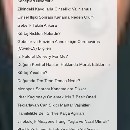
Sebepleri Nelerdir?
Zihindeki Kaygılarla Cinsellik: Vajinismus
Cinsel İlişki Sonrası Kanama Neden Olur?
Gebelik Takibi Ankara
Kürtaj Riskleri Nelerdir?
Gebeler ve Emziren Anneler için Coronovirüs
(Covid-19) Bilgileri
Is Natural Delivery For Me?
Doğum Kontrol Hapları Hakkında Merak Ettikleriniz
Kürtaj Yasal mı?
Doğumda Ten Tene Temas Nedir?
Menopoz Sonrası Kanamalara Dikkat
İdrar Kaçırmayı Önlemek İçin 7 Basit Öneri
Tekrarlayan Can Sıkıcı Mantar Vajinitleri
Hamilelikte Bel, Sırt ve Kalça Ağrıları
Jinekolojik Muayene Hangi Yaşta ve Nasıl Olmalı?
Plastik Kullanımı Erkek Kısırlığına Yol Açıyor