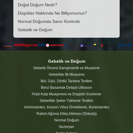
Doğal Doğum Nedir?
Düşükler Hakkında Ne Billiyorsunuz?
Normal Doğumda Sancı Kontrolü
Gebelik ve Doğum
Gebelik ve Doğum
Gebelik Öncesi Danışmanlık ve Muayene
Gebelikte İlk Muayene
İkili, Üçlü, Dörtlü Tarama Testleri
İkinci Basamak Detaylı Ultrason
Fetal Kalp Muayenesi ve Doppler İnceleme
Gebelikte Şeker Yükleme Testleri
Amniosentez, Koryon Villus Örnekleme, Kordosentez
Rahim Ağzına Dikiş Atılması (Sirkulaj)
Normal Doğum
Sezeryan