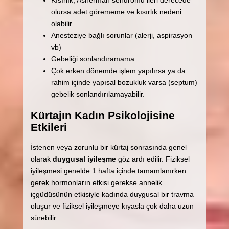
Kısırlık; Asherman sendromu ileri derecede
olursa adet görememe ve kısırlık nedeni
olabilir.
Anesteziye bağlı sorunlar (alerji, aspirasyon
vb)
Gebeliği sonlandıramama
Çok erken dönemde işlem yapılırsa ya da
rahim içinde yapısal bozukluk varsa (septum)
gebelik sonlandırılamayabilir.
Kürtajın Kadın Psikolojisine
Etkileri
İstenen veya zorunlu bir kürtaj sonrasında genel
olarak
duygusal iyileşme
göz ardı edilir. Fiziksel
iyileşmesi genelde 1 hafta içinde tamamlanırken
gerek hormonların etkisi gerekse annelik
içgüdüsünün etkisiyle kadında duygusal bir travma
oluşur ve fiziksel iyileşmeye kıyasla çok daha uzun
sürebilir.