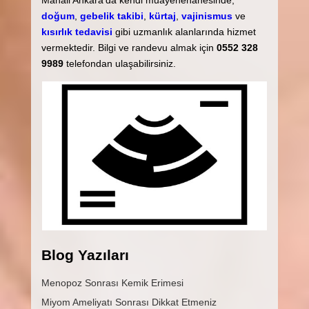
Mahall Ankara'da kendi muayenehanesinde,
doğum
,
gebelik takibi
,
kürtaj
,
vajinismus
ve
kısırlık tedavisi
gibi uzmanlık alanlarında hizmet
vermektedir. Bilgi ve randevu almak için
0552 328
9989
telefondan ulaşabilirsiniz.
Blog Yazıları
Menopoz Sonrası Kemik Erimesi
Miyom Ameliyatı Sonrası Dikkat Etmeniz