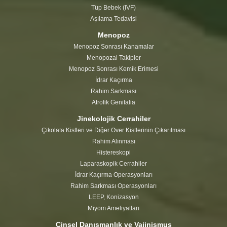
Tüp Bebek (IVF)
Aşılama Tedavisi
Menopoz
Menopoz Sonrası Kanamalar
Menopozal Takipler
Menopoz Sonrası Kemik Erimesi
İdrar Kaçırma
Rahim Sarkması
Atrofik Genitalia
Jinekolojik Cerrahiler
Çikolata Kistleri ve Diğer Over Kistlerinin Çıkarılması
Rahim Alınması
Histereskopi
Laparaskopik Cerrahiler
İdrar Kaçırma Operasyonları
Rahim Sarkması Operasyonları
LEEP, Konizasyon
Miyom Ameliyatları
Cinsel Danışmanlık ve Vajinismus