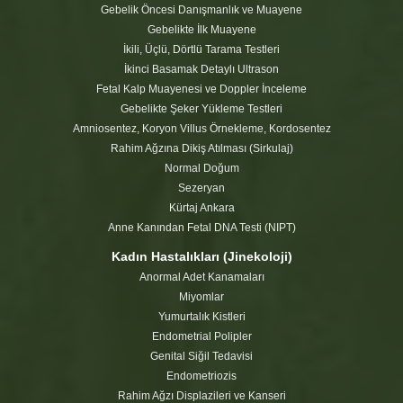
Gebelik Öncesi Danışmanlık ve Muayene
Gebelikte İlk Muayene
İkili, Üçlü, Dörtlü Tarama Testleri
İkinci Basamak Detaylı Ultrason
Fetal Kalp Muayenesi ve Doppler İnceleme
Gebelikte Şeker Yükleme Testleri
Amniosentez, Koryon Villus Örnekleme, Kordosentez
Rahim Ağzına Dikiş Atılması (Sirkulaj)
Normal Doğum
Sezeryan
Kürtaj Ankara
Anne Kanından Fetal DNA Testi (NIPT)
Kadın Hastalıkları (Jinekoloji)
Anormal Adet Kanamaları
Miyomlar
Yumurtalık Kistleri
Endometrial Polipler
Genital Siğil Tedavisi
Endometriozis
Rahim Ağzı Displazileri ve Kanseri