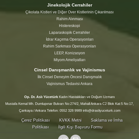
Jinekolojik Cerrahiler
Çikolata Kistleri ve Diğer Over Kistlerinin Çıkarılması
Rahim Alınması
Histereskopi
Laparaskopik Cerrahiler
İdrar Kaçırma Operasyonları
Rahim Sarkması Operasyonları
LEEP, Konizasyon
Miyom Ameliyatları
Cinsel Danışmanlık ve Vajinismus
İlk Cinsel Deneyim Öncesi Danışmalık
Vajinismus Tedavisi Ankara
Op. Dr. Aslı Yücetürk
Kadın Hastalıkları ve Doğum Uzmanı
Mustafa Kemal Mh. Dumlupınar Bulvarı No:274/2, Mahall Ankara C2 Blok Kat:5 No:17,
Çankaya / Ankara Telefon: 0552 328 9989 info@drasliyuceturk.com
Çerez Politikası
KVKK Metni
Saklama ve İmha
Politikası
İlgili Kişi Başvuru Formu