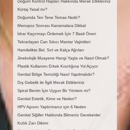
Doğum Kontrol Hapları Hakkında Merak Ettikleriniz
Kürtaj Yasal mı?
Doğumda Ten Tene Temas Nedir?
Menopoz Sonrası Kanamalara Dikkat
İdrar Kaçırmayı Önlemek İçin 7 Basit Öneri
Tekrarlayan Can Sıkıcı Mantar Vajinitleri
Hamilelikte Bel, Sırt ve Kalça Ağrıları
Jinekolojik Muayene Hangi Yaşta ve Nasıl Olmalı?
Plastik Kullanımı Erkek Kısırlığına Yol Açıyor
Genital Bölge Temizliği Nasıl Yapılmalıdır?
Dış Gebelik ile İlgili Merak Ettikleriniz
Spiral Benim İçin Uygun Bir Yöntem mi?
Genital Estetik, Kime ve Neden?
HPV Aşısını Yaptırmanız için 6 Neden
Genital Siğiller Hakkında Bilmeniz Gerekenler
Kızlık Zarı Dikimi