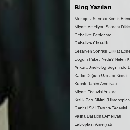
Blog Yazıları
Menopoz Sonrası Kemik Erim
Miyom Ameliyatı Sonrası Dikk
Gebelikte Beslenme
Gebelikte Cinsellik
Sezaryen Sonrası Dikkat Etme
Doğum Paketi Nedir? Neleri 
Ankara Jinekolog Seçiminde D
Kadın Doğum Uzmanı Kimdir, 
Kapalı Rahim Ameliyatı
Miyom Tedavisi Ankara
Kızlık Zarı Dikimi (Himenoplast
Genital Siğil Tanı ve Tedavisi
Vajina Daraltma Ameliyatı
Labioplasti Ameliyatı