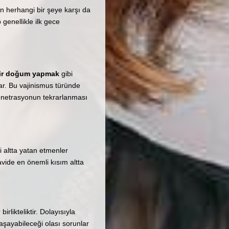
iren herhangi bir şeye karşı da
genellikle ilk gece
 bir doğum yapmak
gibi
r. Bu vajinismus türünde
penetrasyonun tekrarlanması
i altta yatan etmenler
davide en önemli kısım altta
irlikteliktir. Dolayısıyla
yaşayabileceği olası sorunlar