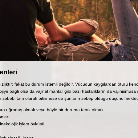
nleri
tsızlıktır; fakat bu durum istemli değildir. Vücudun kaygılardan ötürü ke
lojiye bağlı olsa da vajinal mantar gibi bazı hastalıkların da vajinismusa 
n sebebi tam olarak bilinmese de şunların sebep olduğu düşünülmekted
mara uğramış olmak veya böyle bir duruma tanık olmak
nları
nekolojik işlem öyküsü