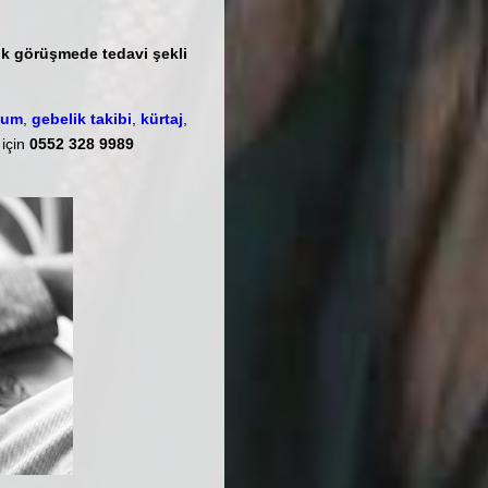
lk görüşmede tedavi şekli
ğum
,
gebelik takibi
,
kürtaj
,
 için
0552 328 9989