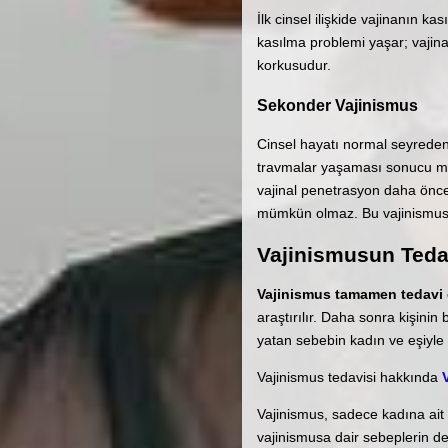
İlk cinsel ilişkide vajinanın ka
kasılma problemi yaşar; vajina
korkusudur.
Sekonder Vajinismus
Cinsel hayatı normal seyreden
travmalar yaşaması sonucu me
vajinal penetrasyon daha önce
mümkün olmaz. Bu vajinismus t
Vajinismusun Teda
Vajinismus tamamen tedavi ed
araştırılır. Daha sonra kişinin
yatan sebebin kadın ve eşiyle 
Vajinismus tedavisi hakkında
Vajinismus, sadece kadına ait bi
vajinismusa dair sebeplerin de,