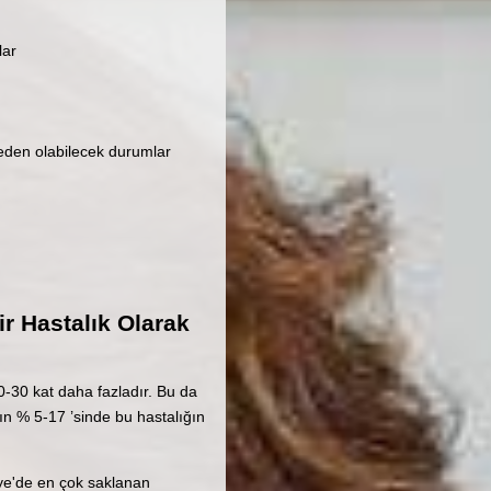
lar
neden olabilecek durumlar
r Hastalık Olarak
0-30 kat daha fazladır. Bu da
ın % 5-17 ’sinde bu hastalığın
iye'de en çok saklanan