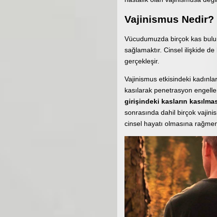
Vajinismus Nedir?
Vücudumuzda birçok kas bulunm
sağlamaktır. Cinsel ilişkide de
gerçekleşir.
Vajinismus etkisindeki kadınlard
kasılarak penetrasyon engellen
girişindeki kasların kasılmas
sonrasında dahil birçok vajini
cinsel hayatı olmasına rağmen 