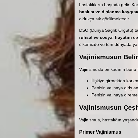
hastalıkların başında gelir. K
baskısı ve dışlanma kaygısı
oldukça sık görülmektedir.
DSÖ (Dünya Sağlık Örgütü) tanım
ruhsal ve sosyal hayatını
der
ülkemizde ve tüm dünyada yalnı
Vajinismusun Belirt
Vajinismuslu bir kadının bunu
İlişkiye girmekten kork
Penisin vajinaya giriş a
Penisin vajinaya girem
Vajinismusun Çeşit
Vajinismus, hastalığın yaşandığ
Primer Vajinismus