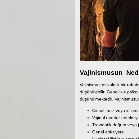
Vajinismusun Nede
Vajinismus psikolojik bir raha
düşünülebilir. Genellikle psiko
düşünülmektedir. Vajinismusu
Cinsel taciz veya istis
Vajinal mantar enfeksiyo
Travmatik doğum veya ji
Genel anksiyete