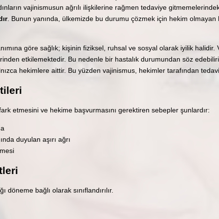
adınların vajinismusun ağrılı ilişkilerine rağmen tedaviye gitmemelerind
dır
. Bunun yanında, ülkemizde bu durumu çözmek için hekim olmayan k
ına göre sağlık; kişinin fiziksel, ruhsal ve sosyal olarak iyilik halidir.
inden etkilemektedir. Bu nedenle bir hastalık durumundan söz edebiliriz
zca hekimlere aittir. Bu yüzden vajinismus, hekimler tarafından tedavi 
ileri
 fark etmesini ve hekime başvurmasını gerektiren sebepler şunlardır:
ma
nında duyulan aşırı ağrı
emesi
leri
ı döneme bağlı olarak sınıflandırılır.