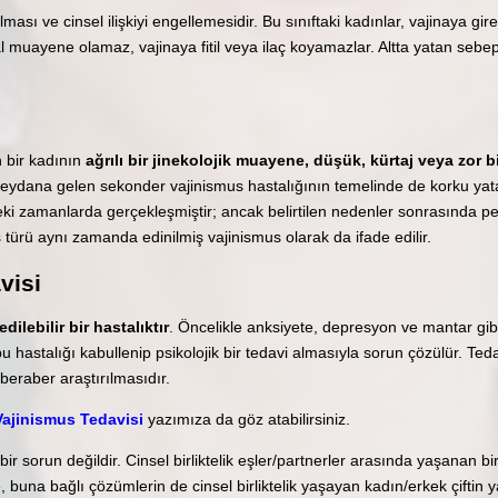
sılması ve cinsel ilişkiyi engellemesidir. Bu sınıftaki kadınlar, vajinaya g
l muayene olamaz, vajinaya fitil veya ilaç koyamazlar. Altta yatan sebep 
 bir kadının
ağrılı bir jinekolojik muayene, düşük, kürtaj veya zor
ydana gelen sekonder vajinismus hastalığının temelinde de korku yata
ki zamanlarda gerçekleşmiştir; ancak belirtilen nedenler sonrasında 
ürü aynı zamanda edinilmiş vajinismus olarak da ifade edilir.
visi
ilebilir bir hastalıktır
. Öncelikle anksiyete, depresyon ve mantar gib
 bu hastalığı kabullenip psikolojik bir tedavi almasıyla sorun çözülür. Te
beraber araştırılmasıdır.
Vajinismus Tedavisi
yazımıza da göz atabilirsiniz.
r sorun değildir. Cinsel birliktelik eşler/partnerler arasında yaşanan bir b
 buna bağlı çözümlerin de cinsel birliktelik yaşayan kadın/erkek çiftin 