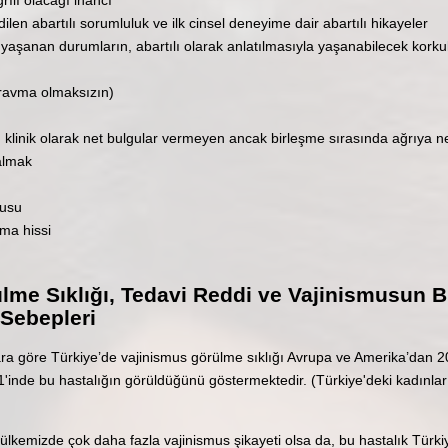
ağrılı olacağı inancı
fedilen abartılı sorumluluk ve ilk cinsel deneyime dair abartılı hikayeler
l yaşanan durumların, abartılı olarak anlatılmasıyla yaşanabilecek korku
 travma olmaksızın)
n, klinik olarak net bulgular vermeyen ancak birleşme sırasında ağrıya 
kalmak
kusu
lma hissi
me Sıklığı, Tedavi Reddi ve Vajinismusun Bi
 Sebepleri
ara göre Türkiye’de vajinismus görülme sıklığı Avrupa ve Amerika’dan 2
'inde bu hastalığın görüldüğünü göstermektedir. (Türkiye'deki kadınlar
 ülkemizde çok daha fazla vajinismus şikayeti olsa da, bu hastalık Türk