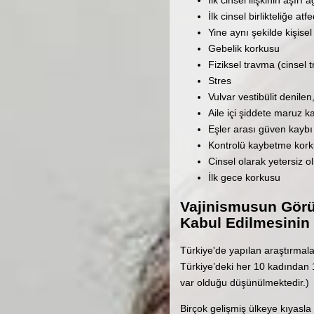
İlk cinsel ilişkinin aşırı 
İlk cinsel birlikteliğe at
Yine aynı şekilde kişise
Gebelik korkusu
Fiziksel travma (cinsel
Stres
Vulvar vestibülit denile
Aile içi şiddete maruz 
Eşler arası güven kaybı
Kontrolü kaybetme kor
Cinsel olarak yetersiz o
İlk gece korkusu
Vajinismusun Görül
Kabul Edilmesinin
Türkiye'de yapılan araştırmal
Türkiye’deki her 10 kadından 1
var olduğu düşünülmektedir.)
Birçok gelişmiş ülkeye kıyasla