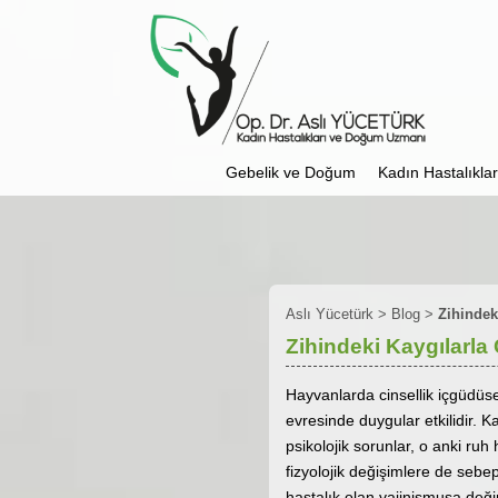
Gebelik ve Doğum
Kadın Hastalıkları
Aslı Yücetürk
>
Blog
>
Zihindek
Zihindeki Kaygılarla 
Hayvanlarda cinsellik içgüdüsel
evresinde duygular etkilidir. 
psikolojik sorunlar, o anki ruh
fizyolojik değişimlere de sebep 
hastalık olan vajinismusa deği