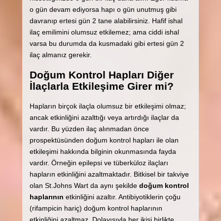
o gün devam ediyorsa hapı o gün unutmuş gibi
davranıp ertesi gün 2 tane alabilirsiniz. Hafif ishal
ilaç emilimini olumsuz etkilemez; ama ciddi ishal
varsa bu durumda da kusmadaki gibi ertesi gün 2
ilaç almanız gerekir.
Doğum Kontrol Hapları Diğer
İlaçlarla Etkileşime Girer mi?
Hapların birçok ilaçla olumsuz bir etkileşimi olmaz;
ancak etkinliğini azalttığı veya artırdığı ilaçlar da
vardır. Bu yüzden ilaç alınmadan önce
prospektüsünden doğum kontrol hapları ile olan
etkileşimi hakkında bilginin okunmasında fayda
vardır. Örneğin epilepsi ve tüberküloz ilaçları
hapların etkinliğini azaltmaktadır. Bitkisel bir takviye
olan St.Johns Wart da aynı şekilde
doğum kontrol
haplarının
etkinliğini azaltır. Antibiyotiklerin çoğu
(rifampicin hariç) doğum kontrol haplarının
etkinliğini azaltmaz. Dolayısıyla her ikisi birlikte