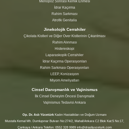
Menopoz Sonrası Kemik Erimesi
İdrar Kaçırma
Rahim Sarkması
Atrofik Genitalia
Jinekolojik Cerrahiler
Çikolata Kistleri ve Diğer Over Kistlerinin Çıkarılması
Rahim Alınması
Histereskopi
Laparaskopik Cerrahiler
İdrar Kaçırma Operasyonları
Rahim Sarkması Operasyonları
LEEP, Konizasyon
Miyom Ameliyatları
Cinsel Danışmanlık ve Vajinismus
İlk Cinsel Deneyim Öncesi Danışmalık
Vajinismus Tedavisi Ankara
Op. Dr. Aslı Yücetürk
Kadın Hastalıkları ve Doğum Uzmanı
Mustafa Kemal Mh. Dumlupınar Bulvarı No:274/2, Mahall Ankara C2 Blok Kat:5 No:17,
Çankaya / Ankara Telefon: 0552 328 9989 info@drasliyuceturk.com