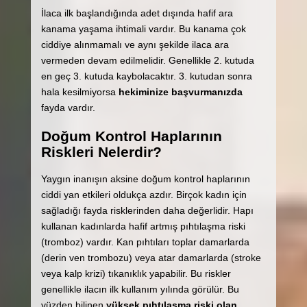
İlaca ilk başlandığında adet dışında hafif ara
kanama yaşama ihtimali vardır. Bu kanama çok
ciddiye alınmamalı ve aynı şekilde ilaca ara
vermeden devam edilmelidir. Genellikle 2. kutuda
en geç 3. kutuda kaybolacaktır. 3. kutudan sonra
hala kesilmiyorsa
hekiminize başvurmanızda
fayda vardır.
Doğum Kontrol Haplarının
Riskleri Nelerdir?
Yaygın inanışın aksine doğum kontrol haplarının
ciddi yan etkileri oldukça azdır. Birçok kadın için
sağladığı fayda risklerinden daha değerlidir. Hapı
kullanan kadınlarda hafif artmış pıhtılaşma riski
(tromboz) vardır. Kan pıhtıları toplar damarlarda
(derin ven trombozu) veya atar damarlarda (stroke
veya kalp krizi) tıkanıklık yapabilir. Bu riskler
genellikle ilacın ilk kullanım yılında görülür. Bu
yüzden bilinen
yüksek pıhtılaşma riski olan