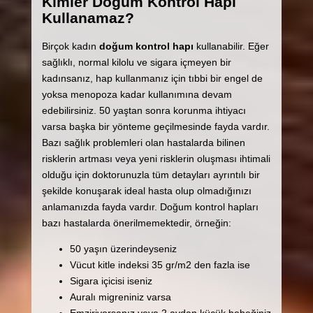
Kimler Doğum Kontrol Hapı
Kullanamaz?
Birçok kadın
doğum kontrol hapı
kullanabilir. Eğer
sağlıklı, normal kilolu ve sigara içmeyen bir
kadınsanız, hap kullanmanız için tıbbi bir engel de
yoksa menopoza kadar kullanımına devam
edebilirsiniz. 50 yaştan sonra korunma ihtiyacı
varsa başka bir yönteme geçilmesinde fayda vardır.
Bazı sağlık problemleri olan hastalarda bilinen
risklerin artması veya yeni risklerin oluşması ihtimali
olduğu için doktorunuzla tüm detayları ayrıntılı bir
şekilde konuşarak ideal hasta olup olmadığınızı
anlamanızda fayda vardır. Doğum kontrol hapları
bazı hastalarda önerilmemektedir, örneğin:
50 yaşın üzerindeyseniz
Vücut kitle indeksi 35 gr/m2 den fazla ise
Sigara içicisi iseniz
Auralı migreniniz varsa
Emziriyorsanız veya 2 aydan küçük bebeğiniz