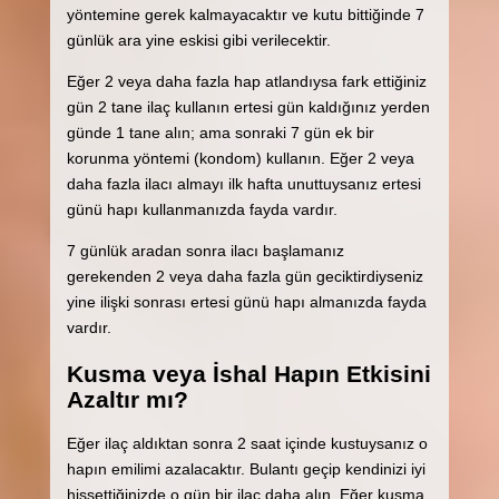
yöntemine gerek kalmayacaktır ve kutu bittiğinde 7
günlük ara yine eskisi gibi verilecektir.
Eğer 2 veya daha fazla hap atlandıysa fark ettiğiniz
gün 2 tane ilaç kullanın ertesi gün kaldığınız yerden
günde 1 tane alın; ama sonraki 7 gün ek bir
korunma yöntemi (kondom) kullanın. Eğer 2 veya
daha fazla ilacı almayı ilk hafta unuttuysanız ertesi
günü hapı kullanmanızda fayda vardır.
7 günlük aradan sonra ilacı başlamanız
gerekenden 2 veya daha fazla gün geciktirdiyseniz
yine ilişki sonrası ertesi günü hapı almanızda fayda
vardır.
Kusma veya İshal Hapın Etkisini
Azaltır mı?
Eğer ilaç aldıktan sonra 2 saat içinde kustuysanız o
hapın emilimi azalacaktır. Bulantı geçip kendinizi iyi
hissettiğinizde o gün bir ilaç daha alın. Eğer kusma