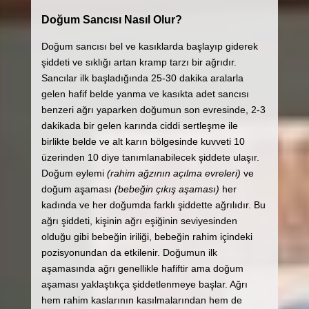
Doğum Sancısı Nasıl Olur?
Doğum sancısı bel ve kasıklarda başlayıp giderek
şiddeti ve sıklığı artan kramp tarzı bir ağrıdır.
Sancılar ilk başladığında 25-30 dakika aralarla
gelen hafif belde yanma ve kasıkta adet sancısı
benzeri ağrı yaparken doğumun son evresinde, 2-3
dakikada bir gelen karında ciddi sertleşme ile
birlikte belde ve alt karın bölgesinde kuvveti 10
üzerinden 10 diye tanımlanabilecek şiddete ulaşır.
Doğum eylemi
(rahim ağzının açılma evreleri)
ve
doğum aşaması
(bebeğin çıkış aşaması)
her
kadında ve her doğumda farklı şiddette ağrılıdır. Bu
ağrı şiddeti, kişinin ağrı eşiğinin seviyesinden
olduğu gibi bebeğin iriliği, bebeğin rahim içindeki
pozisyonundan da etkilenir. Doğumun ilk
aşamasında ağrı genellikle hafiftir ama doğum
aşaması yaklaştıkça şiddetlenmeye başlar. Ağrı
hem rahim kaslarının kasılmalarından hem de