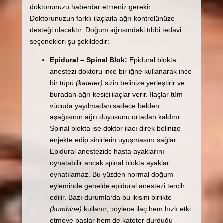
doktorunuzu haberdar etmeniz gerekir.
Doktorunuzun farklı ilaçlarla ağrı kontrolünüze
desteği olacaktır. Doğum ağrısındaki tıbbi tedavi
seçenekleri şu şekildedir:
Epidural – Spinal Blok:
Epidural blokta
anestezi doktoru ince bir iğne kullanarak ince
bir tüpü
(kateter)
sizin belinize yerleştirir ve
buradan ağrı kesici ilaçlar verir. İlaçlar tüm
vücuda yayılmadan sadece belden
aşağısının ağrı duyusunu ortadan kaldırır.
Spinal blokta ise doktor ilacı direk belinize
enjekte edip sinirlerin uyuşmasını sağlar.
Epidural anestezide hasta ayaklarını
oynatabilir ancak spinal blokta ayaklar
oynatılamaz. Bu yüzden normal doğum
eyleminde genelde epidural anestezi tercih
edilir. Bazı durumlarda bu ikisini birlikte
(kombine)
kullanır, böylece ilaç hem hızlı etki
etmeye başlar hem de kateter durduğu