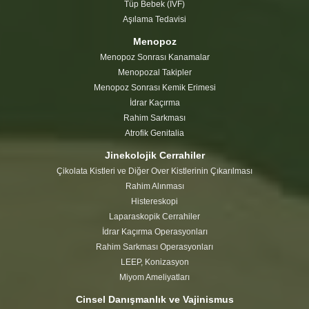
Tüp Bebek (IVF)
Aşılama Tedavisi
Menopoz
Menopoz Sonrası Kanamalar
Menopozal Takipler
Menopoz Sonrası Kemik Erimesi
İdrar Kaçırma
Rahim Sarkması
Atrofik Genitalia
Jinekolojik Cerrahiler
Çikolata Kistleri ve Diğer Over Kistlerinin Çıkarılması
Rahim Alınması
Histereskopi
Laparaskopik Cerrahiler
İdrar Kaçırma Operasyonları
Rahim Sarkması Operasyonları
LEEP, Konizasyon
Miyom Ameliyatları
Cinsel Danışmanlık ve Vajinismus