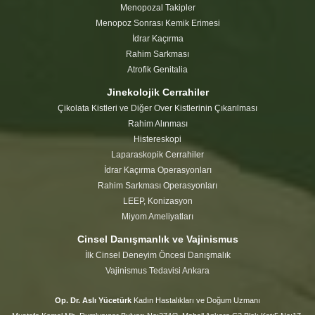
Menopozal Takipler
Menopoz Sonrası Kemik Erimesi
İdrar Kaçırma
Rahim Sarkması
Atrofik Genitalia
Jinekolojik Cerrahiler
Çikolata Kistleri ve Diğer Over Kistlerinin Çıkarılması
Rahim Alınması
Histereskopi
Laparaskopik Cerrahiler
İdrar Kaçırma Operasyonları
Rahim Sarkması Operasyonları
LEEP, Konizasyon
Miyom Ameliyatları
Cinsel Danışmanlık ve Vajinismus
İlk Cinsel Deneyim Öncesi Danışmalık
Vajinismus Tedavisi Ankara
Op. Dr. Aslı Yücetürk
Kadın Hastalıkları ve Doğum Uzmanı