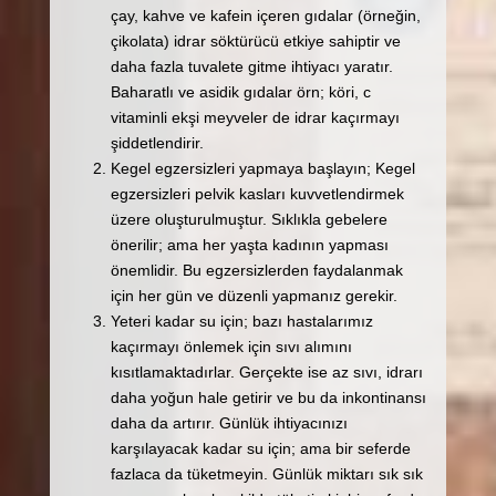
çay, kahve ve kafein içeren gıdalar (örneğin,
çikolata) idrar söktürücü etkiye sahiptir ve
daha fazla tuvalete gitme ihtiyacı yaratır.
Baharatlı ve asidik gıdalar örn; köri, c
vitaminli ekşi meyveler de idrar kaçırmayı
şiddetlendirir.
Kegel egzersizleri yapmaya başlayın; Kegel
egzersizleri pelvik kasları kuvvetlendirmek
üzere oluşturulmuştur. Sıklıkla gebelere
önerilir; ama her yaşta kadının yapması
önemlidir. Bu egzersizlerden faydalanmak
için her gün ve düzenli yapmanız gerekir.
Yeteri kadar su için; bazı hastalarımız
kaçırmayı önlemek için sıvı alımını
kısıtlamaktadırlar. Gerçekte ise az sıvı, idrarı
daha yoğun hale getirir ve bu da inkontinansı
daha da artırır. Günlük ihtiyacınızı
karşılayacak kadar su için; ama bir seferde
fazlaca da tüketmeyin. Günlük miktarı sık sık