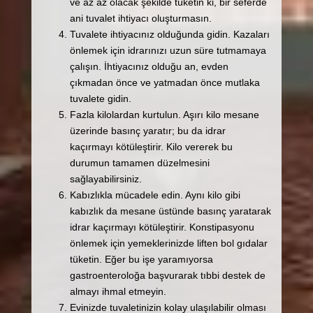
ve az az olacak şekilde tüketin ki, bir seferde
ani tuvalet ihtiyacı oluşturmasın.
Tuvalete ihtiyacınız olduğunda gidin. Kazaları
önlemek için idrarınızı uzun süre tutmamaya
çalışın. İhtiyacınız olduğu an, evden
çıkmadan önce ve yatmadan önce mutlaka
tuvalete gidin.
Fazla kilolardan kurtulun. Aşırı kilo mesane
üzerinde basınç yaratır; bu da idrar
kaçırmayı kötüleştirir. Kilo vererek bu
durumun tamamen düzelmesini
sağlayabilirsiniz.
Kabızlıkla mücadele edin. Aynı kilo gibi
kabızlık da mesane üstünde basınç yaratarak
idrar kaçırmayı kötüleştirir. Konstipasyonu
önlemek için yemeklerinizde liften bol gıdalar
tüketin. Eğer bu işe yaramıyorsa
gastroenteroloğa başvurarak tıbbi destek de
almayı ihmal etmeyin.
Evinizde tuvaletinizin kolay ulaşılabilir olması