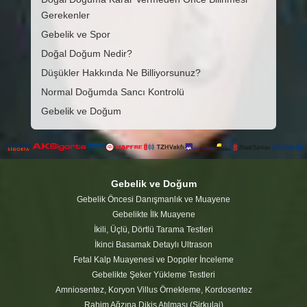
Gerekenler
Gebelik ve Spor
Doğal Doğum Nedir?
Düşükler Hakkında Ne Billiyorsunuz?
Normal Doğumda Sancı Kontrolü
Gebelik ve Doğum
Gebelik ve Doğum
Gebelik Öncesi Danışmanlık ve Muayene
Gebelikte İlk Muayene
İkili, Üçlü, Dörtlü Tarama Testleri
İkinci Basamak Detaylı Ultrason
Fetal Kalp Muayenesi ve Doppler İnceleme
Gebelikte Şeker Yükleme Testleri
Amniosentez, Koryon Villus Örnekleme, Kordosentez
Rahim Ağzına Dikiş Atılması (Sirkulaj)