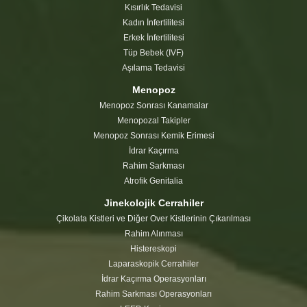
Kısırlık Tedavisi
Kadın İnfertilitesi
Erkek İnfertilitesi
Tüp Bebek (IVF)
Aşılama Tedavisi
Menopoz
Menopoz Sonrası Kanamalar
Menopozal Takipler
Menopoz Sonrası Kemik Erimesi
İdrar Kaçırma
Rahim Sarkması
Atrofik Genitalia
Jinekolojik Cerrahiler
Çikolata Kistleri ve Diğer Over Kistlerinin Çıkarılması
Rahim Alınması
Histereskopi
Laparaskopik Cerrahiler
İdrar Kaçırma Operasyonları
Rahim Sarkması Operasyonları