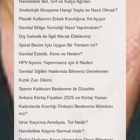
Hamilelikte Bel, Sırt ve Kalça Ağrıları
Jinekolojik Muayene Hangi Yaşta ve Nasıl Olmalı?
Plastik Kullanımı Erkek Kısırlığına Yol Açıyor
Genital Bölge Temizliği Nasıl Yapılmalıdır?
Dış Gebelik ile İlgili Merak Ettikleriniz
Spiral Benim İçin Uygun Bir Yöntem mi?
Genital Estetik, Kime ve Neden?
HPV Aşısını Yaptırmanız için 6 Neden
Genital Siğiller Hakkında Bilmeniz Gerekenler
Kızlık Zarı Dikimi
Sperm Kalitesini Beslenme ile Düzeltin
Ankara Kürtaj Fiyatları 2025 ve Kürtaj Yasası
Kadınlarda Kısırlığı Önleyici Beslenme Mümkün
mü?
İdrar Kaçırma Ameliyatı, Tot Nedir?
Hamilelikte Kaşıntı Normal midir?
Doğal Doğuma Karar Vermeden Önce Bilinmesi