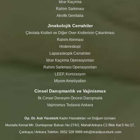
İdrar Kaçırma
Rahim Sarkması
Atrofik Genitalia
Jinekolojik Cerrahiler
Çikolata Kistleri ve Diğer Over Kistlerinin Çıkarılması
Rahim Alınması
Histereskopi
Laparaskopik Cerrahiler
İdrar Kaçırma Operasyonları
Rahim Sarkması Operasyonları
LEEP, Konizasyon
Miyom Ameliyatları
Cinsel Danışmanlık ve Vajinismus
İlk Cinsel Deneyim Öncesi Danışmalık
Vajinismus Tedavisi Ankara
Op. Dr. Aslı Yücetürk
Kadın Hastalıkları ve Doğum Uzmanı
Mustafa Kemal Mh. Dumlupınar Bulvarı No:274/2, Mahall Ankara C2 Blok Kat:5 No:17,
Çankaya / Ankara Telefon: 0552 328 9989 info@drasliyuceturk.com